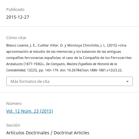
Publicado
2015-12-27
Cómo citar
Blasco Leante, J. E., Cuéllar Villar, D. y Montoya Chinchilla, J. L. (2015) «Una
aproximación al estudio de las memorias y los balances de las antiguas
compañías ferroviarias españolas: el caso de la Compañía de los Ferrocarriles
Andaluces (1877-1936)»,
De Computis, Revista Española de Historia de la
Contabilidad
, 12(23), pp. 143–179. doi: 10.26784/issn.1886-1881.v12i23.22.
Más formatos de cita
Número
Vol. 12 Núm. 23 (2015)
Sección
Artículos Doctrinales / Doctrinal Articles