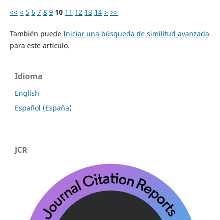
<<
<
5
6
7
8
9
10
11
12
13
14
>
>>
También puede
Iniciar una búsqueda de similitud avanzada
para este artículo.
Idioma
English
Español (España)
JCR