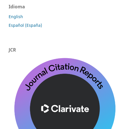
Idioma
English
Español (España)
JCR