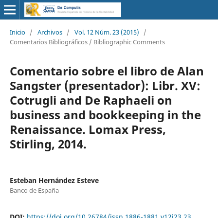
Inicio
/
Archivos
/
Vol. 12 Núm. 23 (2015)
/
Comentarios Bibliográficos / Bibliographic Comments
Comentario sobre el libro de Alan
Sangster (presentador): Libr. XV:
Cotrugli and De Raphaeli on
business and bookkeeping in the
Renaissance. Lomax Press,
Stirling, 2014.
Esteban Hernández Esteve
Banco de España
DOI:
https://doi.org/10.26784/issn.1886-1881.v12i23.23