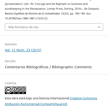
(presentador): Libr. XV: Cotrugli and De Raphaeli on business and
bookkeeping in the Renaissance. Lomax Press, Stirling, 2014».,
De Computis,
Revista Española de Historia de la Contabilidad
, 12(23), pp. 180–184. doi:
10.26784/issn.1886-1881.v12i23.23.
Más formatos de cita
Número
Vol. 12 Núm. 23 (2015)
Sección
Comentarios Bibliográficos / Bibliographic Comments
Licencia
Esta obra está bajo una licencia internacional
Creative Commons
Atribución-NoComercial-CompartirIgual 4.0
.