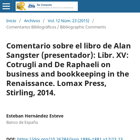
Inicio
/
Archivos
/
Vol. 12 Núm. 23 (2015)
/
Comentarios Bibliográficos / Bibliographic Comments
Comentario sobre el libro de Alan
Sangster (presentador): Libr. XV:
Cotrugli and De Raphaeli on
business and bookkeeping in the
Renaissance. Lomax Press,
Stirling, 2014.
Esteban Hernández Esteve
Banco de España
DOI:
https://doi.org/10.26784/issn.1886-1881.v12i23.23