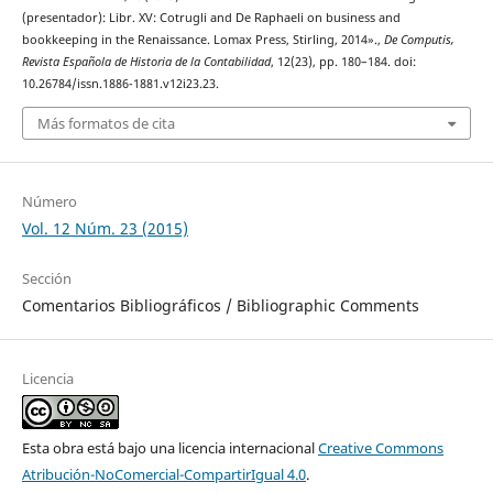
(presentador): Libr. XV: Cotrugli and De Raphaeli on business and
bookkeeping in the Renaissance. Lomax Press, Stirling, 2014».,
De Computis,
Revista Española de Historia de la Contabilidad
, 12(23), pp. 180–184. doi:
10.26784/issn.1886-1881.v12i23.23.
Más formatos de cita
Número
Vol. 12 Núm. 23 (2015)
Sección
Comentarios Bibliográficos / Bibliographic Comments
Licencia
Esta obra está bajo una licencia internacional
Creative Commons
Atribución-NoComercial-CompartirIgual 4.0
.