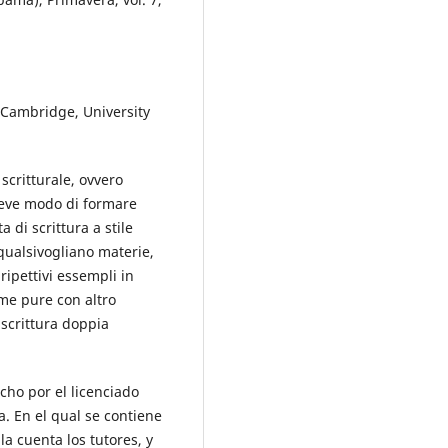
. Cambridge, University
scritturale, ovvero
rieve modo di formare
 di scrittura a stile
 qualsivogliano materie,
ipettivi essempli in
ome pure con altro
 scrittura doppia
cho por el licenciado
a. En el qual se contiene
a cuenta los tutores, y