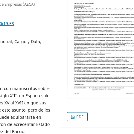
 de Empresas (AECA)
0i19.58
ñorial, Cargo y Data,
an con manuscritos sobre
iglo XIII, en Espana solo
os XV al XVII en que sus
 este asunto, pero de los
PDF
puede equipararse en
zon de acrecentar Estado
z del Barrio.