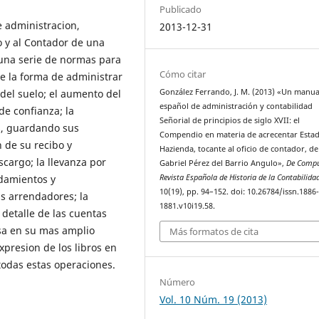
Publicado
e administracion,
2013-12-31
o y al Contador de una
s una serie de normas para
Cómo citar
de la forma de administrar
 del suelo; el aumento del
González Ferrando, J. M. (2013) «Un manua
español de administración y contabilidad
de confianza; la
Señorial de principios de siglo XVII: el
s, guardando sus
Compendio en materia de acrecentar Esta
 de su recibo y
Hazienda, tocante al oficio de contador, de
cargo; la llevanza por
Gabriel Pérez del Barrio Angulo»,
De Compu
ndamientos y
Revista Española de Historia de la Contabilida
10(19), pp. 94–152. doi: 10.26784/issn.1886
s arrendadores; la
1881.v10i19.58.
 detalle de las cuentas
asa en su mas amplio
Más formatos de cita
xpresion de los libros en
 todas estas operaciones.
Número
Vol. 10 Núm. 19 (2013)