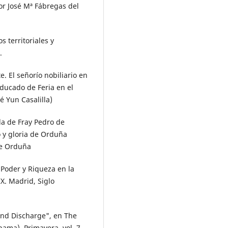
por José Mª Fábregas del
 territoriales y
.
. El señorío nobiliario en
 ducado de Feria en el
é Yun Casalilla)
da de Fray Pedro de
o y gloria de Orduña
de Orduña
 Poder y Riqueza en la
X. Madrid, Siglo
and Discharge", en The
ama), Primavera, vol. 7,