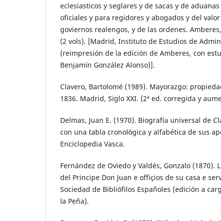
eclesiasticos y seglares y de sacas y de aduanas
oficiales y para regidores y abogados y del valor
goviernos realengos, y de las ordenes. Amberes,
(2 vols). [Madrid, Instituto de Estudios de Admin
(reimpresión de la edición de Amberes, con est
Benjamín González Alonso)].
Clavero, Bartolomé (1989). Mayorazgo: propiedad
1836. Madrid, Siglo XXI. (2ª ed. corregida y aum
Delmas, Juan E. (1970). Biografía universal de C
con una tabla cronológica y alfabética de sus ape
Enciclopedia Vasca.
Fernández de Oviedo y Valdés, Gonzalo (1870). L
del Principe Don Juan e offiçios de su casa e ser
Sociedad de Bibliófilos Españoles (edición a ca
la Peña).