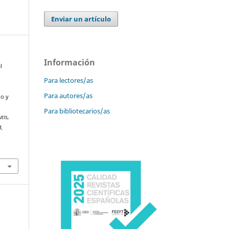
Enviar un artículo
Información
l
Para lectores/as
Para autores/as
do y
Para bibliotecarios/as
tis,
d
,
-