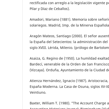
rectificada con arreglo a la legislación vigente 
Pilar y Díaz de Ceballos).
Amadori, Mariano (1881). Memoria sobre señoríos
solariegos. Madrid, Imp. de la Minerva Española
Aragón Mateos, Santiago (2000). El señor ausente
la España del Setecientos: la administración del
siglo XVIII. Lérida, Milenio. (prólogo de Bartolom
Asaiza, G. Regino de (1950). La humildad exalta
Bardecí, venerable de la Orden de San Francisc
(Vizcaya). Orduña, Ayuntamiento de la Ciudad 
Atienza Hernández, Ignacio (1987). Aristocracia,
España Moderna. La Casa de Osuna, siglos XV-XI
Veintiuno.
Baxter, William T. (1980). "The Account Charge 
Accounting Historians Journal; Birmingham (Alab