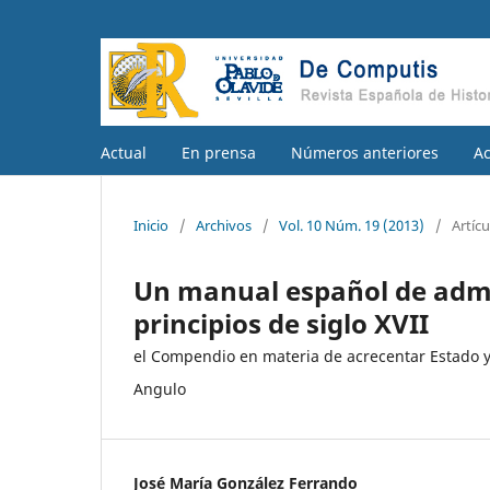
Actual
En prensa
Números anteriores
A
Inicio
/
Archivos
/
Vol. 10 Núm. 19 (2013)
/
Artícu
Un manual español de admin
principios de siglo XVII
el Compendio en materia de acrecentar Estado y 
Angulo
José María González Ferrando