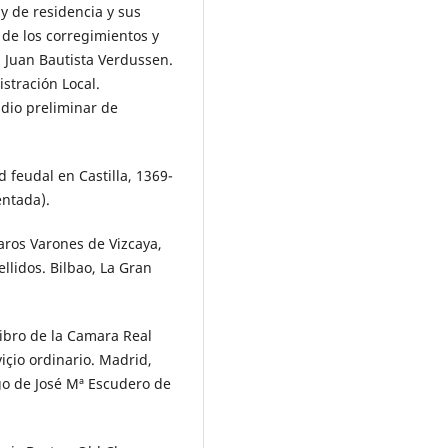
 y de residencia y sus
 de los corregimientos y
 Juan Bautista Verdussen.
istración Local.
udio preliminar de
 feudal en Castilla, 1369-
entada).
laros Varones de Vizcaya,
llidos. Bilbao, La Gran
ibro de la Camara Real
viçio ordinario. Madrid,
rgo de José Mª Escudero de