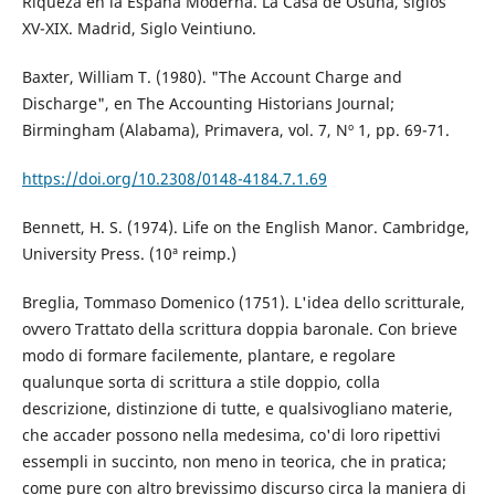
Riqueza en la España Moderna. La Casa de Osuna, siglos
XV-XIX. Madrid, Siglo Veintiuno.
Baxter, William T. (1980). "The Account Charge and
Discharge", en The Accounting Historians Journal;
Birmingham (Alabama), Primavera, vol. 7, Nº 1, pp. 69-71.
https://doi.org/10.2308/0148-4184.7.1.69
Bennett, H. S. (1974). Life on the English Manor. Cambridge,
University Press. (10ª reimp.)
Breglia, Tommaso Domenico (1751). L'idea dello scritturale,
ovvero Trattato della scrittura doppia baronale. Con brieve
modo di formare facilemente, plantare, e regolare
qualunque sorta di scrittura a stile doppio, colla
descrizione, distinzione di tutte, e qualsivogliano materie,
che accader possono nella medesima, co'di loro ripettivi
essempli in succinto, non meno in teorica, che in pratica;
come pure con altro brevissimo discurso circa la maniera di