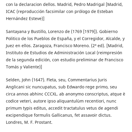
con la declaracion dellos. Madrid, Pedro Madrigal [Madrid,
ICAC (reproducción facsimilar con prólogo de Esteban
Hernández Esteve)]
Santayana y Bustillo, Lorenzo de (1769 [1979]). Gobierno
Politico de los Pueblos de España, y el Corregidor, Alcalde, y
Juez en ellos. Zaragoza, Francisco Moreno. (2ª ed). [Madrid,
Instituto de Estudios de Administración Local (reimpresión
de la segunda edición, con estudio preliminar de Francisco
Tomás y Valiente)]
Selden, John (1647). Fleta, seu, Commentarius Juris
Anglicani sic nuncupatus, sub Edwardo rege primo, seu
circa annos abhinc CCCXL. ab anonymo conscriptus, atque è
codice veteri, autore ipso aliquantulùm recentiori, nunc
primum typis editus, accedit tractatulus vetus de agendi
excipendique formulis Gallicanus, fet assavoir dictus.
Londres, M. F. Prostant.