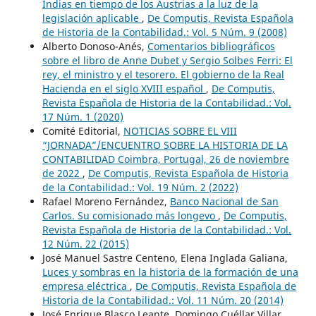
Indias en tiempo de los Austrias a la luz de la
legislación aplicable
,
De Computis, Revista Española
de Historia de la Contabilidad.: Vol. 5 Núm. 9 (2008)
Alberto Donoso-Anés,
Comentarios bibliográficos
sobre el libro de Anne Dubet y Sergio Solbes Ferri: El
rey, el ministro y el tesorero. El gobierno de la Real
Hacienda en el siglo XVIII español
,
De Computis,
Revista Española de Historia de la Contabilidad.: Vol.
17 Núm. 1 (2020)
Comité Editorial,
NOTICIAS SOBRE EL VIII
“JORNADA”/ENCUENTRO SOBRE LA HISTORIA DE LA
CONTABILIDAD Coimbra, Portugal, 26 de noviembre
de 2022
,
De Computis, Revista Española de Historia
de la Contabilidad.: Vol. 19 Núm. 2 (2022)
Rafael Moreno Fernández,
Banco Nacional de San
Carlos. Su comisionado más longevo
,
De Computis,
Revista Española de Historia de la Contabilidad.: Vol.
12 Núm. 22 (2015)
José Manuel Sastre Centeno, Elena Inglada Galiana,
Luces y sombras en la historia de la formación de una
empresa eléctrica
,
De Computis, Revista Española de
Historia de la Contabilidad.: Vol. 11 Núm. 20 (2014)
José Enrique Blasco Leante, Domingo Cuéllar Villar,