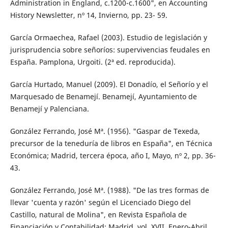
Administration in England, c.1200-c.1600", en Accounting
History Newsletter, nº 14, Invierno, pp. 23- 59.
García Ormaechea, Rafael (2003). Estudio de legislación y
jurisprudencia sobre señoríos: supervivencias feudales en
España. Pamplona, Urgoiti. (2ª ed. reproducida).
García Hurtado, Manuel (2009). El Donadío, el Señorío y el
Marquesado de Benamejí. Benamejí, Ayuntamiento de
Benamejí y Palenciana.
González Ferrando, José Mª. (1956). "Gaspar de Texeda,
precursor de la teneduría de libros en España", en Técnica
Económica; Madrid, tercera época, año I, Mayo, nº 2, pp. 36-
43.
González Ferrando, José Mª. (1988). "De las tres formas de
llevar 'cuenta y razón' según el Licenciado Diego del
Castillo, natural de Molina", en Revista Española de
Financiación y Contabilidad; Madrid, vol. XVII, Enero-Abril,