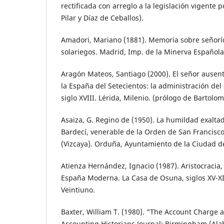
rectificada con arreglo a la legislación vigente 
Pilar y Díaz de Ceballos).
Amadori, Mariano (1881). Memoria sobre señoríos
solariegos. Madrid, Imp. de la Minerva Española
Aragón Mateos, Santiago (2000). El señor ausente
la España del Setecientos: la administración del
siglo XVIII. Lérida, Milenio. (prólogo de Bartolom
Asaiza, G. Regino de (1950). La humildad exalta
Bardecí, venerable de la Orden de San Francisc
(Vizcaya). Orduña, Ayuntamiento de la Ciudad 
Atienza Hernández, Ignacio (1987). Aristocracia,
España Moderna. La Casa de Osuna, siglos XV-XI
Veintiuno.
Baxter, William T. (1980). "The Account Charge 
Accounting Historians Journal; Birmingham (Alab