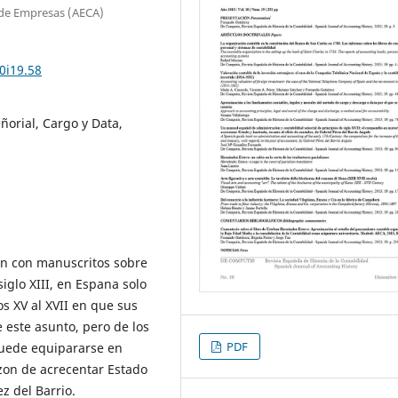
 de Empresas (AECA)
0i19.58
ñorial, Cargo y Data,
an con manuscritos sobre
iglo XIII, en Espana solo
os XV al XVII en que sus
 este asunto, pero de los
PDF
puede equipararse en
zon de acrecentar Estado
z del Barrio.