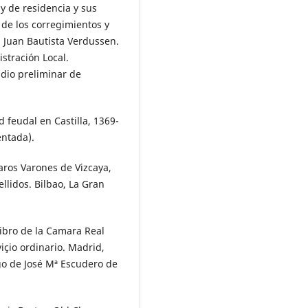
 y de residencia y sus
 de los corregimientos y
 Juan Bautista Verdussen.
istración Local.
udio preliminar de
 feudal en Castilla, 1369-
entada).
laros Varones de Vizcaya,
llidos. Bilbao, La Gran
ibro de la Camara Real
viçio ordinario. Madrid,
rgo de José Mª Escudero de