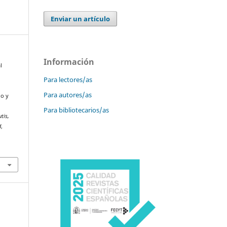
Enviar un artículo
Información
l
Para lectores/as
Para autores/as
do y
Para bibliotecarios/as
tis,
d
,
-