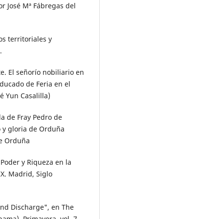
por José Mª Fábregas del
 territoriales y
.
. El señorío nobiliario en
 ducado de Feria en el
é Yun Casalilla)
da de Fray Pedro de
o y gloria de Orduña
de Orduña
 Poder y Riqueza en la
X. Madrid, Siglo
and Discharge", en The
ama), Primavera, vol. 7,