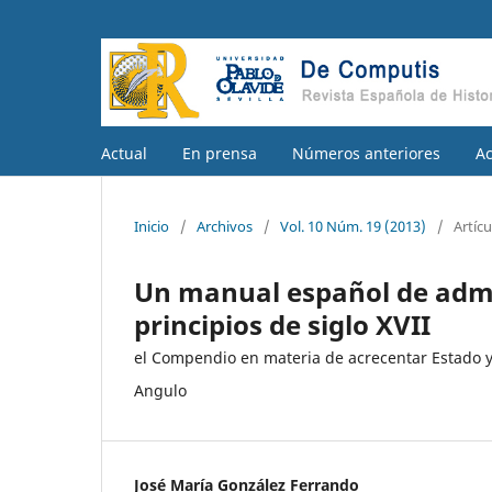
Actual
En prensa
Números anteriores
A
Inicio
/
Archivos
/
Vol. 10 Núm. 19 (2013)
/
Artícu
Un manual español de admin
principios de siglo XVII
el Compendio en materia de acrecentar Estado y 
Angulo
José María González Ferrando