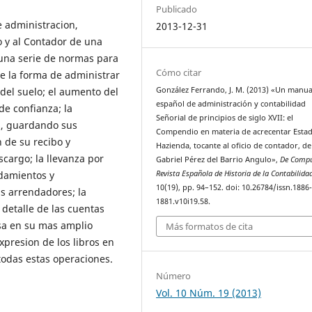
Publicado
e administracion,
2013-12-31
o y al Contador de una
s una serie de normas para
Cómo citar
de la forma de administrar
 del suelo; el aumento del
González Ferrando, J. M. (2013) «Un manua
español de administración y contabilidad
de confianza; la
Señorial de principios de siglo XVII: el
s, guardando sus
Compendio en materia de acrecentar Esta
 de su recibo y
Hazienda, tocante al oficio de contador, de
cargo; la llevanza por
Gabriel Pérez del Barrio Angulo»,
De Compu
ndamientos y
Revista Española de Historia de la Contabilida
10(19), pp. 94–152. doi: 10.26784/issn.1886
s arrendadores; la
1881.v10i19.58.
 detalle de las cuentas
asa en su mas amplio
Más formatos de cita
xpresion de los libros en
 todas estas operaciones.
Número
Vol. 10 Núm. 19 (2013)