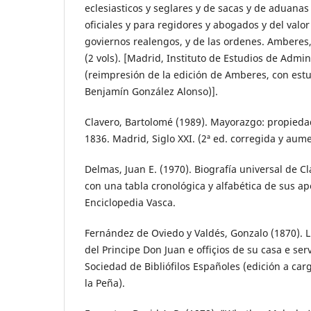
eclesiasticos y seglares y de sacas y de aduanas
oficiales y para regidores y abogados y del valor
goviernos realengos, y de las ordenes. Amberes,
(2 vols). [Madrid, Instituto de Estudios de Admin
(reimpresión de la edición de Amberes, con est
Benjamín González Alonso)].
Clavero, Bartolomé (1989). Mayorazgo: propiedad
1836. Madrid, Siglo XXI. (2ª ed. corregida y aum
Delmas, Juan E. (1970). Biografía universal de C
con una tabla cronológica y alfabética de sus ape
Enciclopedia Vasca.
Fernández de Oviedo y Valdés, Gonzalo (1870). L
del Principe Don Juan e offiçios de su casa e ser
Sociedad de Bibliófilos Españoles (edición a ca
la Peña).