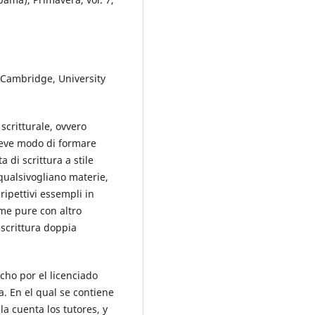
. Cambridge, University
scritturale, ovvero
rieve modo di formare
 di scrittura a stile
 qualsivogliano materie,
ipettivi essempli in
ome pure con altro
 scrittura doppia
cho por el licenciado
a. En el qual se contiene
a cuenta los tutores, y