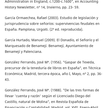
Administration in England, c.1200-c.1600", en Accounting
History Newsletter, nº 14, Invierno, pp. 23- 59.
García Ormaechea, Rafael (2003). Estudio de legislación y
jurisprudencia sobre señoríos: supervivencias feudales en
España. Pamplona, Urgoiti. (2ª ed. reproducida).
García Hurtado, Manuel (2009). El Donadío, el Señorío y el
Marquesado de Benamejí. Benamejí, Ayuntamiento de
Benamejí y Palenciana.
González Ferrando, José Mª. (1956). "Gaspar de Texeda,
precursor de la teneduría de libros en España", en Técnica
Económica; Madrid, tercera época, año I, Mayo, nº 2, pp. 36-
43.
González Ferrando, José Mª. (1988). "De las tres formas de
llevar 'cuenta y razón' según el Licenciado Diego del
Castillo, natural de Molina", en Revista Española de
Financiación y Contabilidad; Madrid, vol. XVII, Enero-Abril,