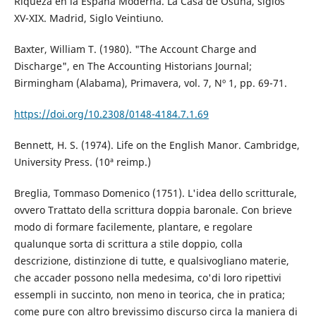
Riqueza en la España Moderna. La Casa de Osuna, siglos
XV-XIX. Madrid, Siglo Veintiuno.
Baxter, William T. (1980). "The Account Charge and
Discharge", en The Accounting Historians Journal;
Birmingham (Alabama), Primavera, vol. 7, Nº 1, pp. 69-71.
https://doi.org/10.2308/0148-4184.7.1.69
Bennett, H. S. (1974). Life on the English Manor. Cambridge,
University Press. (10ª reimp.)
Breglia, Tommaso Domenico (1751). L'idea dello scritturale,
ovvero Trattato della scrittura doppia baronale. Con brieve
modo di formare facilemente, plantare, e regolare
qualunque sorta di scrittura a stile doppio, colla
descrizione, distinzione di tutte, e qualsivogliano materie,
che accader possono nella medesima, co'di loro ripettivi
essempli in succinto, non meno in teorica, che in pratica;
come pure con altro brevissimo discurso circa la maniera di