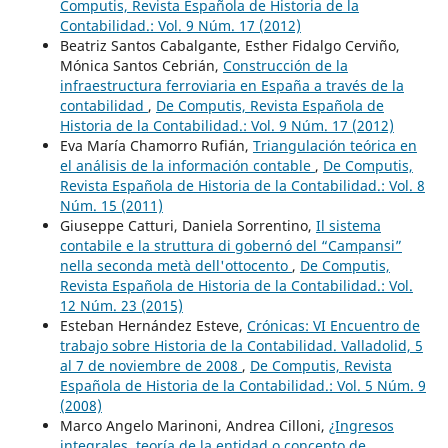
Computis, Revista Española de Historia de la
Contabilidad.: Vol. 9 Núm. 17 (2012)
Beatriz Santos Cabalgante, Esther Fidalgo Cerviño,
Mónica Santos Cebrián,
Construcción de la
infraestructura ferroviaria en España a través de la
contabilidad
,
De Computis, Revista Española de
Historia de la Contabilidad.: Vol. 9 Núm. 17 (2012)
Eva María Chamorro Rufián,
Triangulación teórica en
el análisis de la información contable
,
De Computis,
Revista Española de Historia de la Contabilidad.: Vol. 8
Núm. 15 (2011)
Giuseppe Catturi, Daniela Sorrentino,
Il sistema
contabile e la struttura di gobernó del “Campansi”
nella seconda metà dell'ottocento
,
De Computis,
Revista Española de Historia de la Contabilidad.: Vol.
12 Núm. 23 (2015)
Esteban Hernández Esteve,
Crónicas: VI Encuentro de
trabajo sobre Historia de la Contabilidad. Valladolid, 5
al 7 de noviembre de 2008
,
De Computis, Revista
Española de Historia de la Contabilidad.: Vol. 5 Núm. 9
(2008)
Marco Angelo Marinoni, Andrea Cilloni,
¿Ingresos
integrales, teoría de la entidad o concepto de