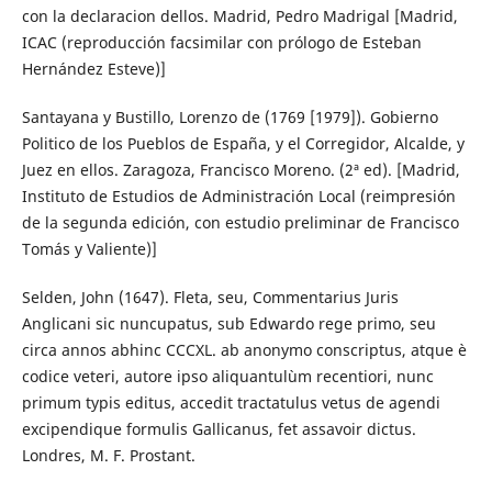
con la declaracion dellos. Madrid, Pedro Madrigal [Madrid,
ICAC (reproducción facsimilar con prólogo de Esteban
Hernández Esteve)]
Santayana y Bustillo, Lorenzo de (1769 [1979]). Gobierno
Politico de los Pueblos de España, y el Corregidor, Alcalde, y
Juez en ellos. Zaragoza, Francisco Moreno. (2ª ed). [Madrid,
Instituto de Estudios de Administración Local (reimpresión
de la segunda edición, con estudio preliminar de Francisco
Tomás y Valiente)]
Selden, John (1647). Fleta, seu, Commentarius Juris
Anglicani sic nuncupatus, sub Edwardo rege primo, seu
circa annos abhinc CCCXL. ab anonymo conscriptus, atque è
codice veteri, autore ipso aliquantulùm recentiori, nunc
primum typis editus, accedit tractatulus vetus de agendi
excipendique formulis Gallicanus, fet assavoir dictus.
Londres, M. F. Prostant.