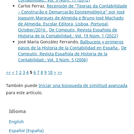
Carlos Ferraz,
Recensión de “Teorias da Contabilidade
– Construção e Demarcação Epistemológica” por José
Joaquim Marques de Almeida e Bruno José Machado
de Almeida. Escolar Editora, Lisboa, Portugal,
October/2016
,
De Computis, Revista Española de
Historia de la Contabilidad.: Vol. 19 Núm. 1 (2022)
José María González Ferrando,
Balbuceos y primeros
pasos de la Historia de la Contabilidad en España
,
De
Computis, Revista Española de Historia de la
Contabilidad.: Vol. 3 Núm. 5 (2006)
<<
<
1
2
3
4
5
6
7
8
9
10
>
>>
También puede
Iniciar una búsqueda de similitud avanzada
para este artículo.
Idioma
English
Español (España)