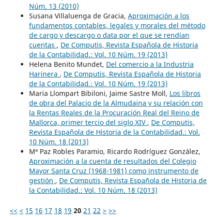
Núm. 13 (2010)
Susana Villaluenga de Gracia,
Aproximación a los
fundamentos contables, legales y morales del método
de cargo y descargo o data por el que se rendían
cuentas
,
De Computis, Revista Española de Historia
de la Contabilidad.: Vol. 10 Núm. 19 (2013)
Helena Benito Mundet,
Del comercio a la Industria
Harinera
,
De Computis, Revista Española de Historia
de la Contabilidad.: Vol. 10 Núm. 19 (2013)
Maria Llompart Bibiloni, Jaime Sastre Moll,
Los libros
de obra del Palacio de la Almudaina y su relación con
la Rentas Reales de la Procuración Real del Reino de
Mallorca, primer tercio del siglo XIV
,
De Computis,
Revista Española de Historia de la Contabilidad.: Vol.
10 Núm. 18 (2013)
Mª Paz Robles Paramio, Ricardo Rodríguez González,
Aproximación a la cuenta de resultados del Colegio
Mayor Santa Cruz (1968-1981) como instrumento de
gestión
,
De Computis, Revista Española de Historia de
la Contabilidad.: Vol. 10 Núm. 18 (2013)
<<
<
15
16
17
18
19
20
21
22
>
>>