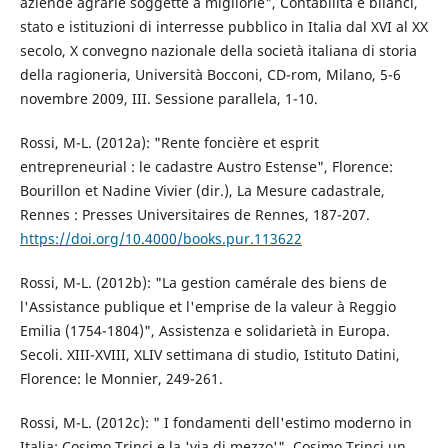
aziende agrarie soggette a migliorie", Contabilità e bilanci,
stato e istituzioni di interresse pubblico in Italia dal XVI al XX
secolo, X convegno nazionale della società italiana di storia
della ragioneria, Università Bocconi, CD-rom, Milano, 5-6
novembre 2009, III. Sessione parallela, 1-10.
Rossi, M-L. (2012a): "Rente foncière et esprit
entrepreneurial : le cadastre Austro Estense", Florence:
Bourillon et Nadine Vivier (dir.), La Mesure cadastrale,
Rennes : Presses Universitaires de Rennes, 187-207.
https://doi.org/10.4000/books.pur.113622
Rossi, M-L. (2012b): "La gestion camérale des biens de
l'Assistance publique et l'emprise de la valeur à Reggio
Emilia (1754-1804)", Assistenza e solidarietà in Europa.
Secoli. XIII-XVIII, XLIV settimana di studio, Istituto Datini,
Florence: le Monnier, 249-261.
Rossi, M-L. (2012c): " I fondamenti dell'estimo moderno in
Italia: Cosimo Trinci e la 'via di mezzo'", Cosimo Trinci un