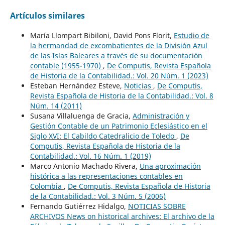
Artículos similares
María Llompart Bibiloni, David Pons Florit,
Estudio de
la hermandad de excombatientes de la División Azul
de las Islas Baleares a través de su documentación
contable (1955-1970)
,
De Computis, Revista Española
de Historia de la Contabilidad.: Vol. 20 Núm. 1 (2023)
Esteban Hernández Esteve,
Noticias
,
De Computis,
Revista Española de Historia de la Contabilidad.: Vol. 8
Núm. 14 (2011)
Susana Villaluenga de Gracia,
Administración y
Gestión Contable de un Patrimonio Eclesiástico en el
Siglo XVI: El Cabildo Catedralicio de Toledo
,
De
Computis, Revista Española de Historia de la
Contabilidad.: Vol. 16 Núm. 1 (2019)
Marco Antonio Machado Rivera,
Una aproximación
histórica a las representaciones contables en
Colombia
,
De Computis, Revista Española de Historia
de la Contabilidad.: Vol. 3 Núm. 5 (2006)
Fernando Gutiérrez Hidalgo,
NOTICIAS SOBRE
ARCHIVOS News on historical archives: El archivo de la