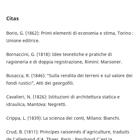
Citas
Borio, G. (1862): Primi elementi di economia e stima, Torino :
Unione editrice.
Bornaccini, G. (1818): Idee teoretiche e pratiche di
ragioneria e di doppia registrazione, Rimini: Marsoner.
Busacca, R. (1846): "Sulla rendita dei terreni e sul valore dei
fondi rustici", Atti dei georgofili.
Cavalieri, N. (1826): Istituzioni di architettura statica e
idraulica, Mantova: Negretti.
Crippa, L. (1839): La scienza dei conti, Milano: Bianchi.
Crud, B. (1811): Principes raisonnés d'agriculture, traduits
de l'allemand d'A. Thaer, Paris : Paschoud.C'est la