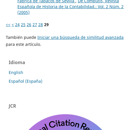
Fábrica de Tabacos de Sevilla
,
De Computis, Revista
Española de Historia de la Contabilidad.: Vol. 2 Núm. 2
(2005)
<<
<
24
25
26
27
28
29
También puede
Iniciar una búsqueda de similitud avanzada
para este artículo.
Idioma
English
Español (España)
JCR