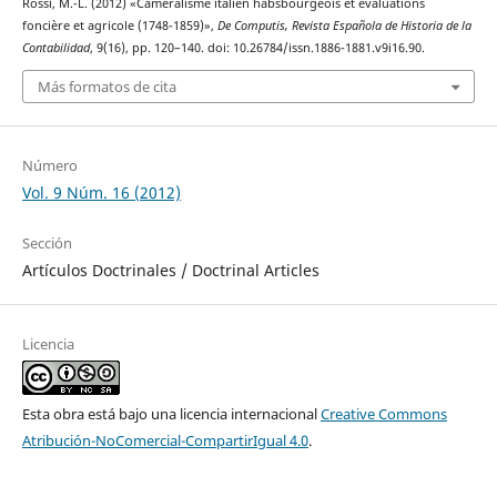
Rossi, M.-L. (2012) «Caméralisme italien habsbourgeois et évaluations
foncière et agricole (1748-1859)»,
De Computis, Revista Española de Historia de la
Contabilidad
, 9(16), pp. 120–140. doi: 10.26784/issn.1886-1881.v9i16.90.
Más formatos de cita
Número
Vol. 9 Núm. 16 (2012)
Sección
Artículos Doctrinales / Doctrinal Articles
Licencia
Esta obra está bajo una licencia internacional
Creative Commons
Atribución-NoComercial-CompartirIgual 4.0
.