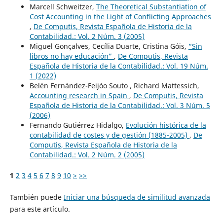
Marcell Schweitzer,
The Theoretical Substantiation of
Cost Accounting in the Light of Conflicting Approaches
,
De Computis, Revista Española de Historia de la
Contabilidad.: Vol. 2 Núm. 3 (2005)
Miguel Gonçalves, Cecília Duarte, Cristina Góis,
“Sin
libros no hay educación”
,
De Computis, Revista
Española de Historia de la Contabilidad.: Vol. 19 Núm.
1 (2022)
Belén Fernández-Feijóo Souto , Richard Mattessich,
Accounting research in Spain
,
De Computis, Revista
Española de Historia de la Contabilidad.: Vol. 3 Núm. 5
(2006)
Fernando Gutiérrez Hidalgo,
Evolución histórica de la
contabilidad de costes y de gestión (1885-2005)
,
De
Computis, Revista Española de Historia de la
Contabilidad.: Vol. 2 Núm. 2 (2005)
1
2
3
4
5
6
7
8
9
10
>
>>
También puede
Iniciar una búsqueda de similitud avanzada
para este artículo.