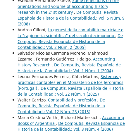
Esteban Hernández Esteve,
Some reflections on the
orientations and volume of accounting history
research in the 21st century
,
De Computis, Revista
Española de Historia de la Contabilidad.: Vol. 5 Núm. 9
(2008)
Andrea Cilloni,
La genesi della contabilità matriciale e
la "ragioneria scientifica" del secolo decimonono
,
De
Computis, Revista Española de Historia de la
Contabilidad.: Vol. 2 Núm. 2 (2005)
Salvador Nicolás Carmona Moreno, Mahmoud
Ezzamel, Fernando Gutiérrez Hidalgo,
Accounting
History Research
,
De Computis, Revista Española de
Historia de la Contabilidad.: Vol. 1 Núm. 1 (2004)
Leonor Fernandes Ferreira, Cátia Martins,
Sistemas y
prácticas contables en el Monasterio de los Jerónimos
(Portugal)
,
De Computis, Revista Española de Historia
de la Contabilidad.: Vol. 22 Núm. 1 (2025)
Walter Carrizo,
Contabilidad y profesión
,
De
Computis, Revista Española de Historia de la
Contabilidad.: Vol. 12 Núm. 23 (2015)
María Cristina Wirth , Richard Mattessich ,
Accounting
Books of Argentina
,
De Computis, Revista Española de
Historia de la Contabilidad.: Vol. 3 Núm. 4 (2006)