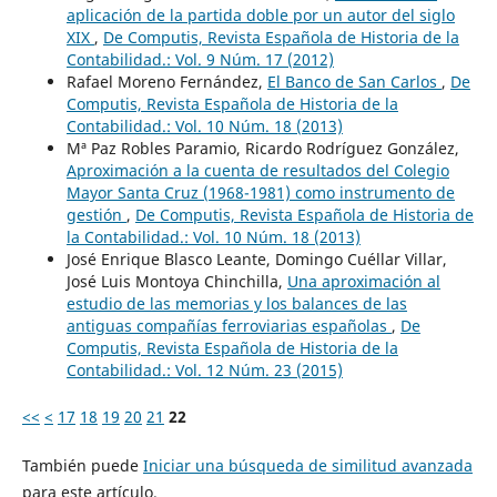
aplicación de la partida doble por un autor del siglo
XIX
,
De Computis, Revista Española de Historia de la
Contabilidad.: Vol. 9 Núm. 17 (2012)
Rafael Moreno Fernández,
El Banco de San Carlos
,
De
Computis, Revista Española de Historia de la
Contabilidad.: Vol. 10 Núm. 18 (2013)
Mª Paz Robles Paramio, Ricardo Rodríguez González,
Aproximación a la cuenta de resultados del Colegio
Mayor Santa Cruz (1968-1981) como instrumento de
gestión
,
De Computis, Revista Española de Historia de
la Contabilidad.: Vol. 10 Núm. 18 (2013)
José Enrique Blasco Leante, Domingo Cuéllar Villar,
José Luis Montoya Chinchilla,
Una aproximación al
estudio de las memorias y los balances de las
antiguas compañías ferroviarias españolas
,
De
Computis, Revista Española de Historia de la
Contabilidad.: Vol. 12 Núm. 23 (2015)
<<
<
17
18
19
20
21
22
También puede
Iniciar una búsqueda de similitud avanzada
para este artículo.