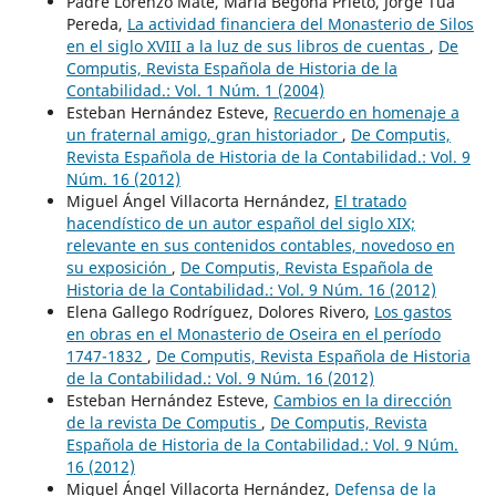
Padre Lorenzo Maté, María Begoña Prieto, Jorge Tua
Pereda,
La actividad financiera del Monasterio de Silos
en el siglo XVIII a la luz de sus libros de cuentas
,
De
Computis, Revista Española de Historia de la
Contabilidad.: Vol. 1 Núm. 1 (2004)
Esteban Hernández Esteve,
Recuerdo en homenaje a
un fraternal amigo, gran historiador
,
De Computis,
Revista Española de Historia de la Contabilidad.: Vol. 9
Núm. 16 (2012)
Miguel Ángel Villacorta Hernández,
El tratado
hacendístico de un autor español del siglo XIX;
relevante en sus contenidos contables, novedoso en
su exposición
,
De Computis, Revista Española de
Historia de la Contabilidad.: Vol. 9 Núm. 16 (2012)
Elena Gallego Rodríguez, Dolores Rivero,
Los gastos
en obras en el Monasterio de Oseira en el período
1747-1832
,
De Computis, Revista Española de Historia
de la Contabilidad.: Vol. 9 Núm. 16 (2012)
Esteban Hernández Esteve,
Cambios en la dirección
de la revista De Computis
,
De Computis, Revista
Española de Historia de la Contabilidad.: Vol. 9 Núm.
16 (2012)
Miguel Ángel Villacorta Hernández,
Defensa de la