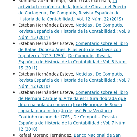
Manuela Guzmán Raja, Isidoro Guzmán Raja,
La
actividad económica de la Junta de Obras del Puerto
de Cartagena
,
De Computis, Revista Española de
Historia de la Contabilidad.: Vol. 12 Núm. 22 (2015)
Esteban Hernández Esteve,
Noticias
,
De Computis,
Revista Española de Historia de la Contabilidad.: Vol. 8
Núm. 15 (2011)
Esteban Hernández Esteve,
Comentario sobre el libro
de Rafael Donoso Anes: El asiento de esclavos con
Inglaterra (1713-1750)
,
De Computis, Revista
Española de Historia de la Contabilidad.: Vol. 8 Núm.
15 (2011)
Esteban Hernández Esteve,
Noticias
,
De Computis,
Revista Española de Historia de la Contabilidad.: Vol. 7
Núm. 12 (2010)
Esteban Hernández Esteve,
Comentario sobre el libro
de Hernâni Carqueja: Arte da escritura dobrada que
ditou na aula do comércio João Henrique de Sousa
copiada para instrução de José Feliz Venâncio
Coutinho no ano de 1765
,
De Computis, Revista
Española de Historia de la Contabilidad.: Vol. 7 Núm.
12 (2010)
Rafael Moreno Fernández,
Banco Nacional de San