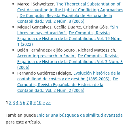
Marcell Schweitzer,
The Theoretical Substantiation of
Cost Accounting in the Light of Conflicting Approaches
,
De Computis, Revista Española de Historia de la
Contabilidad.: Vol. 2 Núm. 3 (2005)
Miguel Gonçalves, Cecília Duarte, Cristina Góis,
“Sin
libros no hay educación”
,
De Computis, Revista
Española de Historia de la Contabilidad.: Vol. 19 Núm.
1 (2022)
Belén Fernández-Feijóo Souto , Richard Mattessich,
Accounting research in Spain
,
De Computis, Revista
Española de Historia de la Contabilidad.: Vol. 3 Núm. 5
(2006)
Fernando Gutiérrez Hidalgo,
Evolución histórica de la
contabilidad de costes y de gestión (1885-2005)
,
De
Computis, Revista Española de Historia de la
Contabilidad.: Vol. 2 Núm. 2 (2005)
1
2
3
4
5
6
7
8
9
10
>
>>
También puede
Iniciar una búsqueda de similitud avanzada
para este artículo.