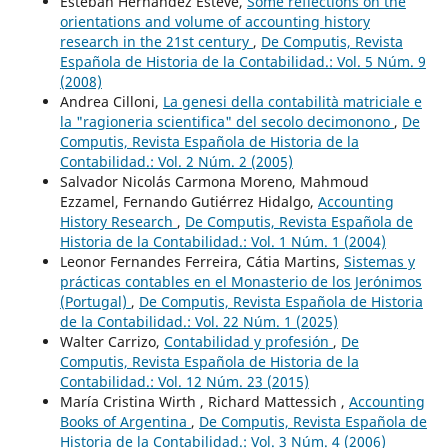
Esteban Hernández Esteve,
Some reflections on the
orientations and volume of accounting history
research in the 21st century
,
De Computis, Revista
Española de Historia de la Contabilidad.: Vol. 5 Núm. 9
(2008)
Andrea Cilloni,
La genesi della contabilità matriciale e
la "ragioneria scientifica" del secolo decimonono
,
De
Computis, Revista Española de Historia de la
Contabilidad.: Vol. 2 Núm. 2 (2005)
Salvador Nicolás Carmona Moreno, Mahmoud
Ezzamel, Fernando Gutiérrez Hidalgo,
Accounting
History Research
,
De Computis, Revista Española de
Historia de la Contabilidad.: Vol. 1 Núm. 1 (2004)
Leonor Fernandes Ferreira, Cátia Martins,
Sistemas y
prácticas contables en el Monasterio de los Jerónimos
(Portugal)
,
De Computis, Revista Española de Historia
de la Contabilidad.: Vol. 22 Núm. 1 (2025)
Walter Carrizo,
Contabilidad y profesión
,
De
Computis, Revista Española de Historia de la
Contabilidad.: Vol. 12 Núm. 23 (2015)
María Cristina Wirth , Richard Mattessich ,
Accounting
Books of Argentina
,
De Computis, Revista Española de
Historia de la Contabilidad.: Vol. 3 Núm. 4 (2006)