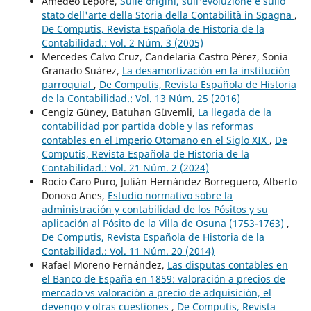
Amedeo Lepore,
Sulle origini, sull'evoluzione e sullo
stato dell'arte della Storia della Contabilità in Spagna
,
De Computis, Revista Española de Historia de la
Contabilidad.: Vol. 2 Núm. 3 (2005)
Mercedes Calvo Cruz, Candelaria Castro Pérez, Sonia
Granado Suárez,
La desamortización en la institución
parroquial
,
De Computis, Revista Española de Historia
de la Contabilidad.: Vol. 13 Núm. 25 (2016)
Cengiz Güney, Batuhan Güvemli,
La llegada de la
contabilidad por partida doble y las reformas
contables en el Imperio Otomano en el Siglo XIX
,
De
Computis, Revista Española de Historia de la
Contabilidad.: Vol. 21 Núm. 2 (2024)
Rocío Caro Puro, Julián Hernández Borreguero, Alberto
Donoso Anes,
Estudio normativo sobre la
administración y contabilidad de los Pósitos y su
aplicación al Pósito de la Villa de Osuna (1753-1763)
,
De Computis, Revista Española de Historia de la
Contabilidad.: Vol. 11 Núm. 20 (2014)
Rafael Moreno Fernández,
Las disputas contables en
el Banco de España en 1859: valoración a precios de
mercado vs valoración a precio de adquisición, el
devengo y otras cuestiones
,
De Computis, Revista