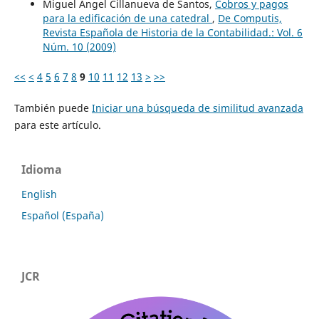
Miguel Ángel Cillanueva de Santos,
Cobros y pagos
para la edificación de una catedral
,
De Computis,
Revista Española de Historia de la Contabilidad.: Vol. 6
Núm. 10 (2009)
<<
<
4
5
6
7
8
9
10
11
12
13
>
>>
También puede
Iniciar una búsqueda de similitud avanzada
para este artículo.
Idioma
English
Español (España)
JCR