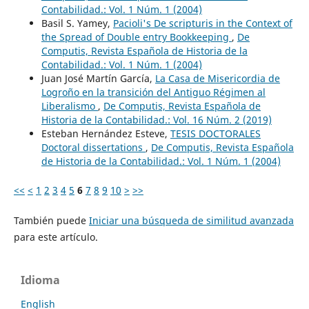
Contabilidad.: Vol. 1 Núm. 1 (2004)
Basil S. Yamey,
Pacioli's De scripturis in the Context of
the Spread of Double entry Bookkeeping
,
De
Computis, Revista Española de Historia de la
Contabilidad.: Vol. 1 Núm. 1 (2004)
Juan José Martín García,
La Casa de Misericordia de
Logroño en la transición del Antiguo Régimen al
Liberalismo
,
De Computis, Revista Española de
Historia de la Contabilidad.: Vol. 16 Núm. 2 (2019)
Esteban Hernández Esteve,
TESIS DOCTORALES
Doctoral dissertations
,
De Computis, Revista Española
de Historia de la Contabilidad.: Vol. 1 Núm. 1 (2004)
<<
<
1
2
3
4
5
6
7
8
9
10
>
>>
También puede
Iniciar una búsqueda de similitud avanzada
para este artículo.
Idioma
English