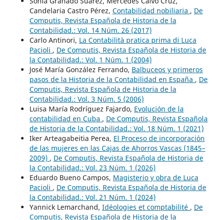
Sonia Granado Suárez, Mercedes Calvo Cruz,
Candelaria Castro Pérez,
Contabilidad nobiliaria
,
De
Computis, Revista Española de Historia de la
Contabilidad.: Vol. 14 Núm. 26 (2017)
Carlo Antinori,
La Contabilità pratica prima di Luca
Pacioli
,
De Computis, Revista Española de Historia de
la Contabilidad.: Vol. 1 Núm. 1 (2004)
José María González Ferrando,
Balbuceos y primeros
pasos de la Historia de la Contabilidad en España
,
De
Computis, Revista Española de Historia de la
Contabilidad.: Vol. 3 Núm. 5 (2006)
Luisa María Rodríguez Fajardo,
Evolución de la
contabilidad en Cuba
,
De Computis, Revista Española
de Historia de la Contabilidad.: Vol. 18 Núm. 1 (2021)
Iker Arteagabeitia Perea,
El Proceso de incorporación
de las mujeres en las Cajas de Ahorros Vascas (1845–
2009)
,
De Computis, Revista Española de Historia de
la Contabilidad.: Vol. 23 Núm. 1 (2026)
Eduardo Bueno Campos,
Magisterio y obra de Luca
Pacioli
,
De Computis, Revista Española de Historia de
la Contabilidad.: Vol. 21 Núm. 1 (2024)
Yannick Lemarchand,
Idéologies et comptabilité
,
De
Computis, Revista Española de Historia de la