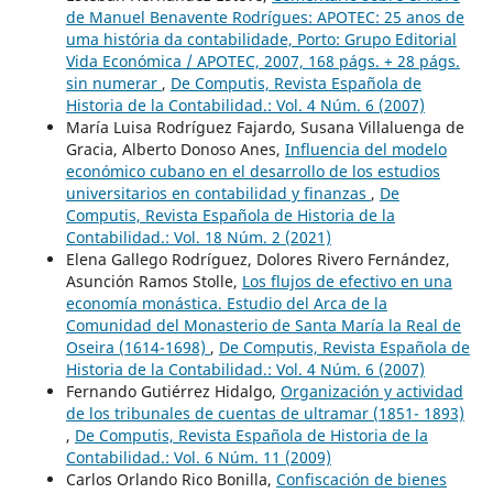
de Manuel Benavente Rodrígues: APOTEC: 25 anos de
uma história da contabilidade, Porto: Grupo Editorial
Vida Económica / APOTEC, 2007, 168 págs. + 28 págs.
sin numerar
,
De Computis, Revista Española de
Historia de la Contabilidad.: Vol. 4 Núm. 6 (2007)
María Luisa Rodríguez Fajardo, Susana Villaluenga de
Gracia, Alberto Donoso Anes,
Influencia del modelo
económico cubano en el desarrollo de los estudios
universitarios en contabilidad y finanzas
,
De
Computis, Revista Española de Historia de la
Contabilidad.: Vol. 18 Núm. 2 (2021)
Elena Gallego Rodríguez, Dolores Rivero Fernández,
Asunción Ramos Stolle,
Los flujos de efectivo en una
economía monástica. Estudio del Arca de la
Comunidad del Monasterio de Santa María la Real de
Oseira (1614-1698)
,
De Computis, Revista Española de
Historia de la Contabilidad.: Vol. 4 Núm. 6 (2007)
Fernando Gutiérrez Hidalgo,
Organización y actividad
de los tribunales de cuentas de ultramar (1851- 1893)
,
De Computis, Revista Española de Historia de la
Contabilidad.: Vol. 6 Núm. 11 (2009)
Carlos Orlando Rico Bonilla,
Confiscación de bienes