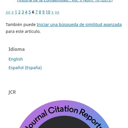
<<
<
1
2
3
4
5
6
7
8
9
10
>
>>
También puede
Iniciar una búsqueda de similitud avanzada
para este artículo.
Idioma
English
Español (España)
JCR