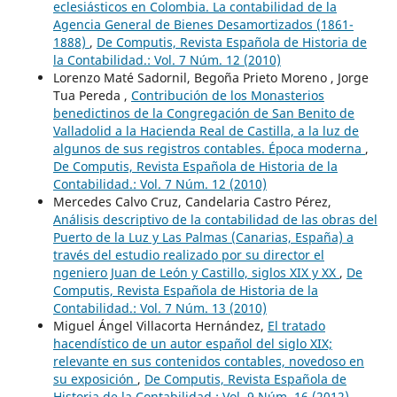
eclesiásticos en Colombia. La contabilidad de la
Agencia General de Bienes Desamortizados (1861-
1888)
,
De Computis, Revista Española de Historia de
la Contabilidad.: Vol. 7 Núm. 12 (2010)
Lorenzo Maté Sadornil, Begoña Prieto Moreno , Jorge
Tua Pereda ,
Contribución de los Monasterios
benedictinos de la Congregación de San Benito de
Valladolid a la Hacienda Real de Castilla, a la luz de
algunos de sus registros contables. Época moderna
,
De Computis, Revista Española de Historia de la
Contabilidad.: Vol. 7 Núm. 12 (2010)
Mercedes Calvo Cruz, Candelaria Castro Pérez,
Análisis descriptivo de la contabilidad de las obras del
Puerto de la Luz y Las Palmas (Canarias, España) a
través del estudio realizado por su director el
ngeniero Juan de León y Castillo, siglos XIX y XX
,
De
Computis, Revista Española de Historia de la
Contabilidad.: Vol. 7 Núm. 13 (2010)
Miguel Ángel Villacorta Hernández,
El tratado
hacendístico de un autor español del siglo XIX;
relevante en sus contenidos contables, novedoso en
su exposición
,
De Computis, Revista Española de
Historia de la Contabilidad.: Vol. 9 Núm. 16 (2012)