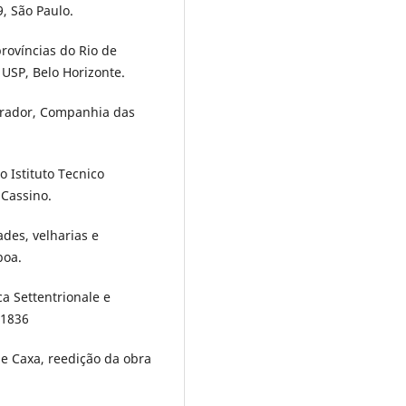
9, São Paulo.
províncias do Rio de
e USP, Belo Horizonte.
perador, Companhia das
o Istituto Tecnico
 Cassino.
ades, velharias e
boa.
ca Settentrionale e
 1836
de Caxa, reedição da obra