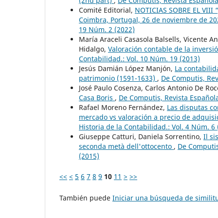
(2nd part)
,
De Computis, Revista Española 
Comité Editorial,
NOTICIAS SOBRE EL VII
Coimbra, Portugal, 26 de noviembre de 2
19 Núm. 2 (2022)
María Araceli Casasola Balsells, Vicente 
Hidalgo,
Valoración contable de la inversi
Contabilidad.: Vol. 10 Núm. 19 (2013)
Jesús Damián López Manjón,
La contabilid
patrimonio (1591-1633)
,
De Computis, Revi
José Paulo Cosenza, Carlos Antonio De Roc
Casa Boris
,
De Computis, Revista Española 
Rafael Moreno Fernández,
Las disputas co
mercado vs valoración a precio de adquisi
Historia de la Contabilidad.: Vol. 4 Núm. 6
Giuseppe Catturi, Daniela Sorrentino,
Il s
seconda metà dell'ottocento
,
De Computis,
(2015)
<<
<
5
6
7
8
9
10
11
>
>>
También puede
Iniciar una búsqueda de simili