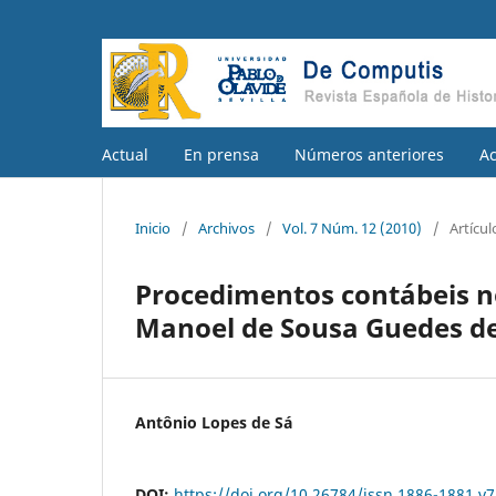
Actual
En prensa
Números anteriores
A
Inicio
/
Archivos
/
Vol. 7 Núm. 12 (2010)
/
Artícul
Procedimentos contábeis no
Manoel de Sousa Guedes de
Antônio Lopes de Sá
DOI:
https://doi.org/10.26784/issn.1886-1881.v7