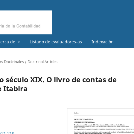
cerca de
Listado de evaluadores-as
Indexación
os Doctrinales / Doctrinal Articles
 século XIX. O livro de contas de
 Itabira
i12.123