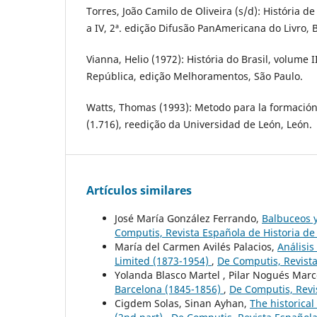
Torres, João Camilo de Oliveira (s/d): História d
a IV, 2ª. edição Difusão PanAmericana do Livro, 
Vianna, Helio (1972): História do Brasil, volume 
República, edição Melhoramentos, São Paulo.
Watts, Thomas (1993): Metodo para la formació
(1.716), reedição da Universidad de León, León.
Artículos similares
José María González Ferrando,
Balbuceos y
Computis, Revista Española de Historia de 
María del Carmen Avilés Palacios,
Análisis
Limited (1873-1954)
,
De Computis, Revista
Yolanda Blasco Martel , Pilar Nogués Mar
Barcelona (1845-1856)
,
De Computis, Revis
Cigdem Solas, Sinan Ayhan,
The historical