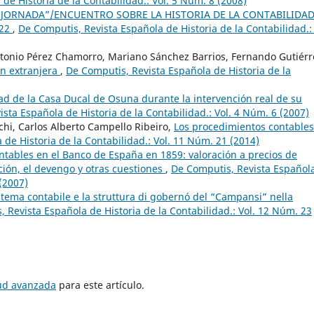
de Historia de la Contabilidad.: Vol. 5 Núm. 8 (2008)
I “JORNADA”/ENCUENTRO SOBRE LA HISTORIA DE LA CONTABILIDA
022
,
De Computis, Revista Española de Historia de la Contabilidad.: 
Antonio Pérez Chamorro, Mariano Sánchez Barrios, Fernando Gutiérr
ón extranjera
,
De Computis, Revista Española de Historia de la
ad de la Casa Ducal de Osuna durante la intervención real de su
sta Española de Historia de la Contabilidad.: Vol. 4 Núm. 6 (2007)
chi, Carlos Alberto Campello Ribeiro,
Los procedimientos contables
de Historia de la Contabilidad.: Vol. 11 Núm. 21 (2014)
ntables en el Banco de España en 1859: valoración a precios de
ción, el devengo y otras cuestiones
,
De Computis, Revista Español
 (2007)
istema contabile e la struttura di gobernó del “Campansi” nella
 Revista Española de Historia de la Contabilidad.: Vol. 12 Núm. 23
tud avanzada
para este artículo.