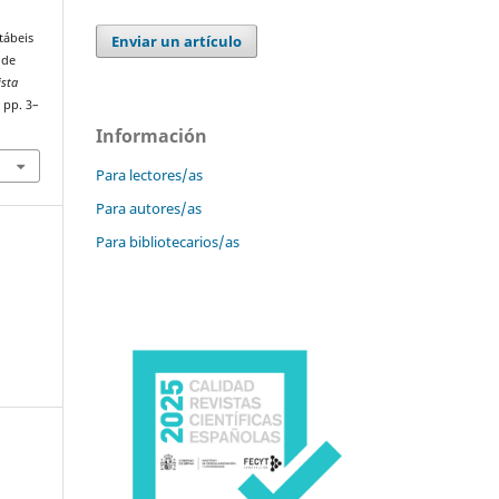
tábeis
Enviar un artículo
 de
ista
, pp. 3–
Información
Para lectores/as
Para autores/as
Para bibliotecarios/as