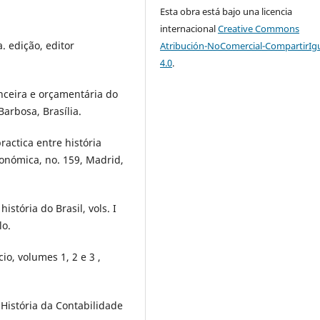
Esta obra está bajo una licencia
internacional
Creative Commons
. edição, editor
Atribución-NoComercial-CompartirIg
4.0
.
anceira e orçamentária do
arbosa, Brasília.
ractica entre história
onómica, no. 159, Madrid,
istória do Brasil, vols. I
lo.
io, volumes 1, 2 e 3 ,
História da Contabilidade