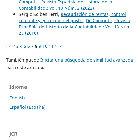
Computis, Revista Española de Historia de la
Contabilidad.: Vol. 19 Núm. 2 (2022)
Sergio Solbes Ferri,
Recaudación de rentas, control
contable y ejecución del gasto
,
De Computis, Revista
Española de Historia de la Contabilidad.: Vol. 13 Núm.
25 (2016)
<<
<
3
4
5
6
7
8
9
10
11
>
>>
También puede
Iniciar una búsqueda de similitud avanzada
para este artículo.
Idioma
English
Español (España)
JCR