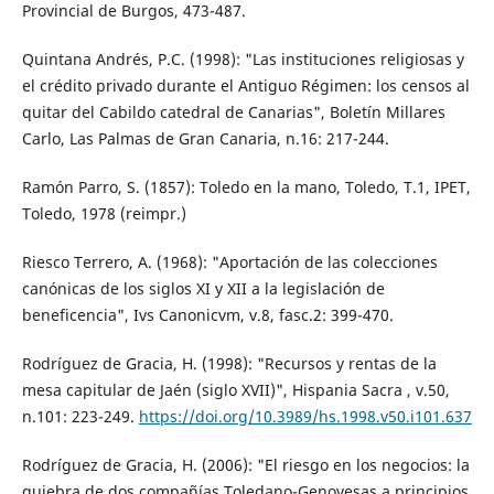
Provincial de Burgos, 473-487.
Quintana Andrés, P.C. (1998): "Las instituciones religiosas y
el crédito privado durante el Antiguo Régimen: los censos al
quitar del Cabildo catedral de Canarias", Boletín Millares
Carlo, Las Palmas de Gran Canaria, n.16: 217-244.
Ramón Parro, S. (1857): Toledo en la mano, Toledo, T.1, IPET,
Toledo, 1978 (reimpr.)
Riesco Terrero, A. (1968): "Aportación de las colecciones
canónicas de los siglos XI y XII a la legislación de
beneficencia", Ivs Canonicvm, v.8, fasc.2: 399-470.
Rodríguez de Gracia, H. (1998): "Recursos y rentas de la
mesa capitular de Jaén (siglo XVII)", Hispania Sacra , v.50,
n.101: 223-249.
https://doi.org/10.3989/hs.1998.v50.i101.637
Rodríguez de Gracia, H. (2006): "El riesgo en los negocios: la
quiebra de dos compañías Toledano-Genovesas a principios