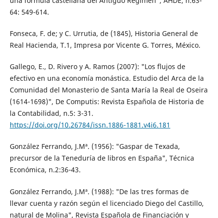
una fórmula castellana del Antiguo Régimen", AHDE, n.63-
64: 549-614.
Fonseca, F. de; y C. Urrutia, de (1845), Historia General de
Real Hacienda, T.1, Impresa por Vicente G. Torres, México.
Gallego, E., D. Rivero y A. Ramos (2007): "Los flujos de
efectivo en una economía monástica. Estudio del Arca de la
Comunidad del Monasterio de Santa María la Real de Oseira
(1614-1698)", De Computis: Revista Española de Historia de
la Contabilidad, n.5: 3-31.
https://doi.org/10.26784/issn.1886-1881.v4i6.181
González Ferrando, J.Mª. (1956): "Gaspar de Texada,
precursor de la Teneduría de libros en España", Técnica
Económica, n.2:36-43.
González Ferrando, J.Mª. (1988): "De las tres formas de
llevar cuenta y razón según el licenciado Diego del Castillo,
natural de Molina", Revista Española de Financiación y