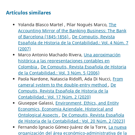
Artículos similares
Yolanda Blasco Martel , Pilar Nogués Marco,
The
Accounting Mirror of the Banking Business: The Bank
of Barcelona (1845-1856)
,
De Computis, Revista
Española de Historia de la Contabilidad.: Vol. 4 Núm. 7
(2007)
Marco Antonio Machado Rivera,
Una aproximación
histórica a las representaciones contables en
Colombia
,
De Computis, Revista Española de Historia
de la Contabilidad.: Vol. 3 Núm. 5 (2006)
Paola Nardone, Natascia Ridolfi, Ada Di Nucci,
From
cameral system to the double-entry method
,
De
Computis, Revista Española de Historia de la
Contabilidad.: Vol. 17 Núm. 2 (2020)
Giuseppe Galassi,
Environment, Ethics, and Entity
Economics, Economia Aziendale. Historical and
Ontological Aspects
,
De Computis, Revista Española
de Historia de la Contabilidad.: Vol. 20 Núm. 2 (2023)
Fernando Ignacio Gómez-Juárez de la Torre,
La nueva
organización del área económico-administrativa de la