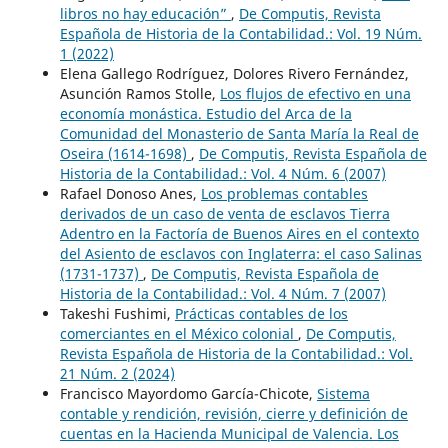
libros no hay educación”
,
De Computis, Revista
Española de Historia de la Contabilidad.: Vol. 19 Núm.
1 (2022)
Elena Gallego Rodríguez, Dolores Rivero Fernández,
Asunción Ramos Stolle,
Los flujos de efectivo en una
economía monástica. Estudio del Arca de la
Comunidad del Monasterio de Santa María la Real de
Oseira (1614-1698)
,
De Computis, Revista Española de
Historia de la Contabilidad.: Vol. 4 Núm. 6 (2007)
Rafael Donoso Anes,
Los problemas contables
derivados de un caso de venta de esclavos Tierra
Adentro en la Factoría de Buenos Aires en el contexto
del Asiento de esclavos con Inglaterra: el caso Salinas
(1731-1737)
,
De Computis, Revista Española de
Historia de la Contabilidad.: Vol. 4 Núm. 7 (2007)
Takeshi Fushimi,
Prácticas contables de los
comerciantes en el México colonial
,
De Computis,
Revista Española de Historia de la Contabilidad.: Vol.
21 Núm. 2 (2024)
Francisco Mayordomo García-Chicote,
Sistema
contable y rendición, revisión, cierre y definición de
cuentas en la Hacienda Municipal de Valencia. Los