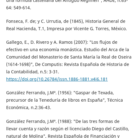
una fórmula castellana del Antiguo Régimen", AHDE, n.63-
64: 549-614.
Fonseca, F. de; y C. Urrutia, de (1845), Historia General de
Real Hacienda, T.1, Impresa por Vicente G. Torres, México.
Gallego, E., D. Rivero y A. Ramos (2007): "Los flujos de
efectivo en una economía monástica. Estudio del Arca de la
Comunidad del Monasterio de Santa María la Real de Oseira
(1614-1698)", De Computis: Revista Española de Historia de
la Contabilidad, n.5: 3-31.
https://doi.org/10.26784/issn.1886-1881.v4i6.181
González Ferrando, J.Mª. (1956): "Gaspar de Texada,
precursor de la Teneduría de libros en España", Técnica
Económica, n.2:36-43.
González Ferrando, J.Mª. (1988): "De las tres formas de
llevar cuenta y razón según el licenciado Diego del Castillo,
natural de Molina", Revista Española de Financiación y