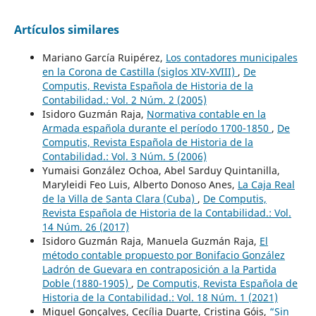
Artículos similares
Mariano García Ruipérez,
Los contadores municipales
en la Corona de Castilla (siglos XIV-XVIII)
,
De
Computis, Revista Española de Historia de la
Contabilidad.: Vol. 2 Núm. 2 (2005)
Isidoro Guzmán Raja,
Normativa contable en la
Armada española durante el período 1700-1850
,
De
Computis, Revista Española de Historia de la
Contabilidad.: Vol. 3 Núm. 5 (2006)
Yumaisi González Ochoa, Abel Sarduy Quintanilla,
Maryleidi Feo Luis, Alberto Donoso Anes,
La Caja Real
de la Villa de Santa Clara (Cuba)
,
De Computis,
Revista Española de Historia de la Contabilidad.: Vol.
14 Núm. 26 (2017)
Isidoro Guzmán Raja, Manuela Guzmán Raja,
El
método contable propuesto por Bonifacio González
Ladrón de Guevara en contraposición a la Partida
Doble (1880-1905)
,
De Computis, Revista Española de
Historia de la Contabilidad.: Vol. 18 Núm. 1 (2021)
Miguel Gonçalves, Cecília Duarte, Cristina Góis,
“Sin