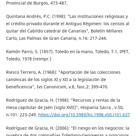
Provincial de Burgos, 473-487.
Quintana Andrés, P.C. (1998): "Las instituciones religiosas y
el crédito privado durante el Antiguo Régimen: los censos al
quitar del Cabildo catedral de Canarias", Boletín Millares
Carlo, Las Palmas de Gran Canaria, n.16: 217-244.
Ramón Parro, S. (1857): Toledo en la mano, Toledo, T.1, IPET,
Toledo, 1978 (reimpr.)
Riesco Terrero, A. (1968): "Aportación de las colecciones
canónicas de los siglos XI y XII a la legislación de
beneficencia", Ivs Canonicvm, v.8, fasc.2: 399-470.
Rodríguez de Gracia, H. (1998): "Recursos y rentas de la
mesa capitular de Jaén (siglo XVII)", Hispania Sacra , v.50,
n.101: 223-249.
https://doi.org/10.3989/hs.1998.v50.i101.637
Rodríguez de Gracia, H. (2006): "El riesgo en los negocios: la
quiebra de dos compañías Toledano-Genovesas a principios