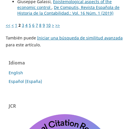
Giuseppe Galassi,
Epistemological aspects of the
economic control
,
De Computis, Revista Española de
Historia de la Contabilidad.: Vol. 16 Núm. 1 (2019)
<<
<
1
2
3
4
5
6
7
8
9
10
>
>>
También puede
Iniciar una búsqueda de similitud avanzada
para este artículo.
Idioma
English
Español (España)
JCR