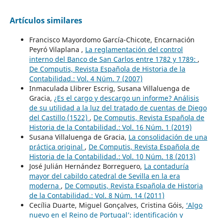
Artículos similares
Francisco Mayordomo García-Chicote, Encarnación
Peyró Vilaplana ,
La reglamentación del control
interno del Banco de San Carlos entre 1782 y 1789:
,
De Computis, Revista Española de Historia de la
Contabilidad.: Vol. 4 Núm. 7 (2007)
Inmaculada Llibrer Escrig, Susana Villaluenga de
Gracia,
¿Es el cargo y descargo un informe? Análisis
de su utilidad a la luz del tratado de cuentas de Diego
del Castillo (1522)
,
De Computis, Revista Española de
Historia de la Contabilidad.: Vol. 16 Núm. 1 (2019)
Susana Villaluenga de Gracia,
La consolidación de una
práctica original
,
De Computis, Revista Española de
Historia de la Contabilidad.: Vol. 10 Núm. 18 (2013)
José Julián Hernández Borreguero,
La contaduría
mayor del cabildo catedral de Sevilla en la era
moderna
,
De Computis, Revista Española de Historia
de la Contabilidad.: Vol. 8 Núm. 14 (2011)
Cecília Duarte, Miguel Gonçalves, Cristina Góis,
‘Algo
nuevo en el Reino de Portugal’: identificación y