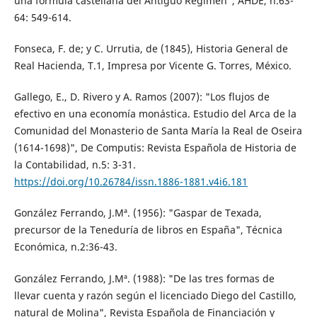
una fórmula castellana del Antiguo Régimen", AHDE, n.63-
64: 549-614.
Fonseca, F. de; y C. Urrutia, de (1845), Historia General de
Real Hacienda, T.1, Impresa por Vicente G. Torres, México.
Gallego, E., D. Rivero y A. Ramos (2007): "Los flujos de
efectivo en una economía monástica. Estudio del Arca de la
Comunidad del Monasterio de Santa María la Real de Oseira
(1614-1698)", De Computis: Revista Española de Historia de
la Contabilidad, n.5: 3-31.
https://doi.org/10.26784/issn.1886-1881.v4i6.181
González Ferrando, J.Mª. (1956): "Gaspar de Texada,
precursor de la Teneduría de libros en España", Técnica
Económica, n.2:36-43.
González Ferrando, J.Mª. (1988): "De las tres formas de
llevar cuenta y razón según el licenciado Diego del Castillo,
natural de Molina", Revista Española de Financiación y