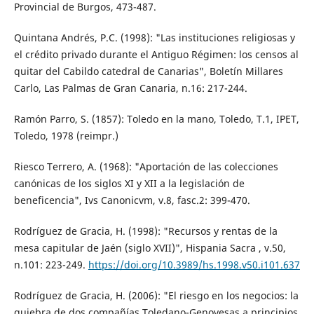
Provincial de Burgos, 473-487.
Quintana Andrés, P.C. (1998): "Las instituciones religiosas y
el crédito privado durante el Antiguo Régimen: los censos al
quitar del Cabildo catedral de Canarias", Boletín Millares
Carlo, Las Palmas de Gran Canaria, n.16: 217-244.
Ramón Parro, S. (1857): Toledo en la mano, Toledo, T.1, IPET,
Toledo, 1978 (reimpr.)
Riesco Terrero, A. (1968): "Aportación de las colecciones
canónicas de los siglos XI y XII a la legislación de
beneficencia", Ivs Canonicvm, v.8, fasc.2: 399-470.
Rodríguez de Gracia, H. (1998): "Recursos y rentas de la
mesa capitular de Jaén (siglo XVII)", Hispania Sacra , v.50,
n.101: 223-249.
https://doi.org/10.3989/hs.1998.v50.i101.637
Rodríguez de Gracia, H. (2006): "El riesgo en los negocios: la
quiebra de dos compañías Toledano-Genovesas a principios