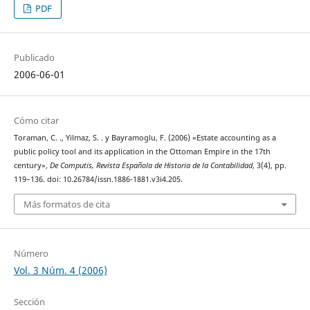
PDF
Publicado
2006-06-01
Cómo citar
Toraman, C. ., Yilmaz, S. . y Bayramoglu, F. (2006) «Estate accounting as a
public policy tool and its application in the Ottoman Empire in the 17th
century»,
De Computis, Revista Española de Historia de la Contabilidad
, 3(4), pp.
119–136. doi: 10.26784/issn.1886-1881.v3i4.205.
Más formatos de cita
Número
Vol. 3 Núm. 4 (2006)
Sección