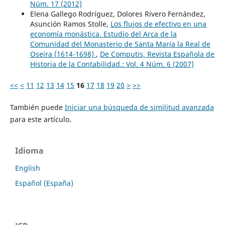
Núm. 17 (2012)
Elena Gallego Rodríguez, Dolores Rivero Fernández,
Asunción Ramos Stolle,
Los flujos de efectivo en una
economía monástica. Estudio del Arca de la
Comunidad del Monasterio de Santa María la Real de
Oseira (1614-1698)
,
De Computis, Revista Española de
Historia de la Contabilidad.: Vol. 4 Núm. 6 (2007)
<<
<
11
12
13
14
15
16
17
18
19
20
>
>>
También puede
Iniciar una búsqueda de similitud avanzada
para este artículo.
Idioma
English
Español (España)