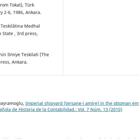
from Tokat), Türk
y 2-6, 1986, Ankara.
i Teskilâtina Medhal
 State , 3rd press,
nin Ilmiye Teskilati (The
ress, Ankara.
 Bayramoglu,
Imperial shipyard (tersane-i amire) in the ottoman em
ñola de Historia de la Contabilidad.: Vol. 7 Núm. 13 (2010)