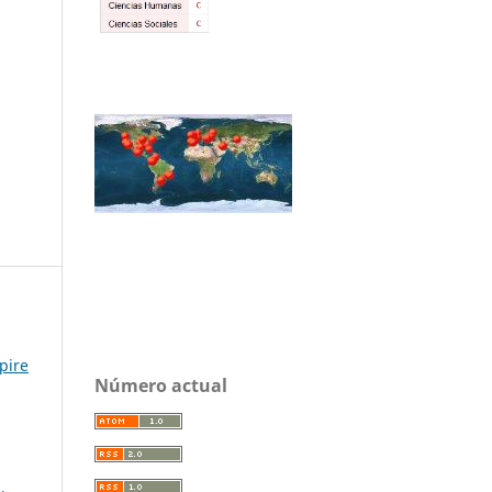
pire
Número actual