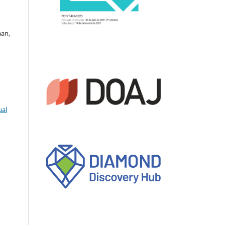
man,
ual