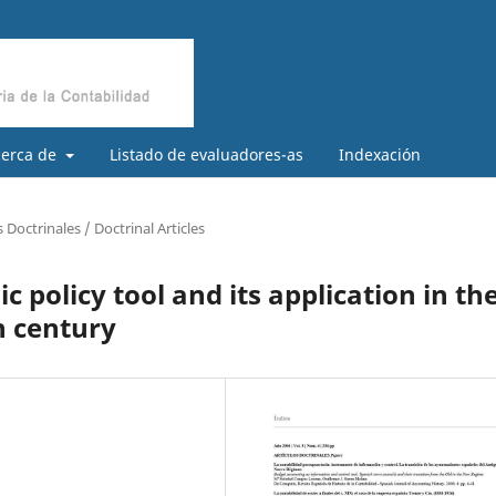
cerca de
Listado de evaluadores-as
Indexación
s Doctrinales / Doctrinal Articles
c policy tool and its application in th
h century