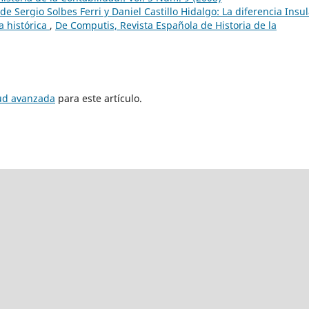
de Sergio Solbes Ferri y Daniel Castillo Hidalgo: La diferencia Insul
a histórica
,
De Computis, Revista Española de Historia de la
tud avanzada
para este artículo.