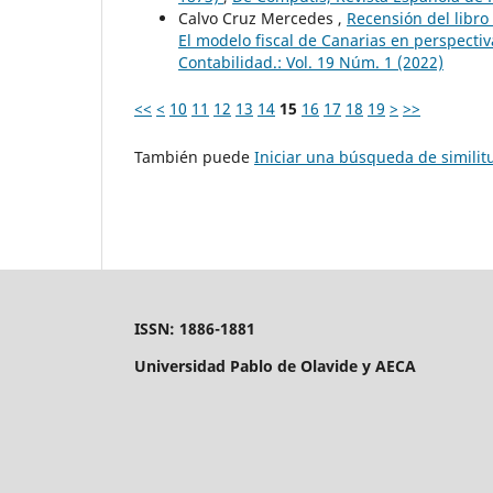
Calvo Cruz Mercedes ,
Recensión del libro 
El modelo fiscal de Canarias en perspectiv
Contabilidad.: Vol. 19 Núm. 1 (2022)
<<
<
10
11
12
13
14
15
16
17
18
19
>
>>
También puede
Iniciar una búsqueda de simili
ISSN: 1886-1881
Universidad Pablo de Olavide y AECA