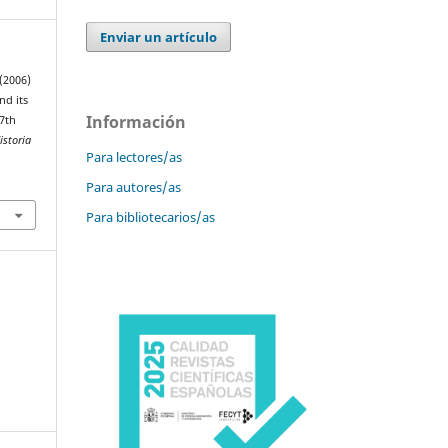
Enviar un artículo
 (2006)
nd its
Información
17th
istoria
Para lectores/as
Para autores/as
Para bibliotecarios/as