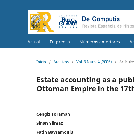
Actual
En prensa
Números anteriores
A
Inicio
/
Archivos
/
Vol. 3 Núm. 4 (2006)
/
Artículo
Estate accounting as a publi
Ottoman Empire in the 17t
Cengiz Toraman
Sinan Yilmaz
Fatih Bayramoglu