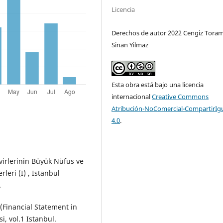
Licencia
Derechos de autor 2022 Cengiz Tora
Sinan Yilmaz
Esta obra está bajo una licencia
internacional
Creative Commons
Atribución-NoComercial-CompartirIg
4.0
.
virlerinin Büyük Nüfus ve
leri (I) , Istanbul
.
 (Financial Statement in
i, vol.1 Istanbul.