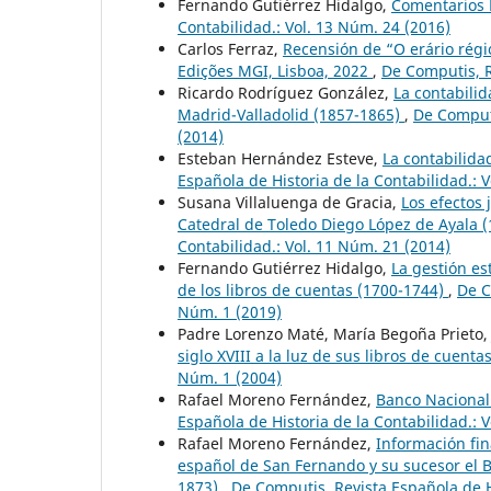
Fernando Gutiérrez Hidalgo,
Comentarios B
Contabilidad.: Vol. 13 Núm. 24 (2016)
Carlos Ferraz,
Recensión de “O erário régi
Edições MGI, Lisboa, 2022
,
De Computis, R
Ricardo Rodríguez González,
La contabilid
Madrid-Valladolid (1857-1865)
,
De Computi
(2014)
Esteban Hernández Esteve,
La contabilida
Española de Historia de la Contabilidad.: 
Susana Villaluenga de Gracia,
Los efectos 
Catedral de Toledo Diego López de Ayala 
Contabilidad.: Vol. 11 Núm. 21 (2014)
Fernando Gutiérrez Hidalgo,
La gestión es
de los libros de cuentas (1700-1744)
,
De C
Núm. 1 (2019)
Padre Lorenzo Maté, María Begoña Prieto,
siglo XVIII a la luz de sus libros de cuenta
Núm. 1 (2004)
Rafael Moreno Fernández,
Banco Nacional
Española de Historia de la Contabilidad.: 
Rafael Moreno Fernández,
Información fin
español de San Fernando y su sucesor el B
1873)
,
De Computis, Revista Española de Hi