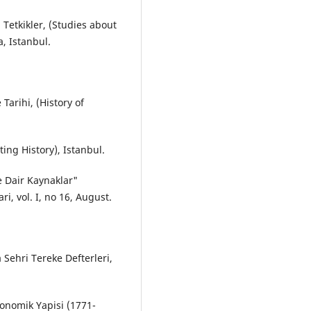
 Tetkikler, (Studies about
, Istanbul.
Tarihi, (History of
ing History), Istanbul.
ne Dair Kaynaklar"
i, vol. I, no 16, August.
 Sehri Tereke Defterleri,
konomik Yapisi (1771-