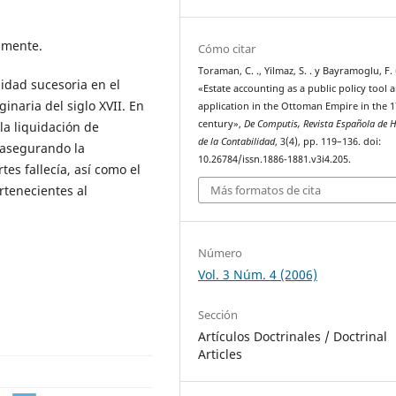
lmente.
Cómo citar
Toraman, C. ., Yilmaz, S. . y Bayramoglu, F.
lidad sucesoria en el
«Estate accounting as a public policy tool a
naria del siglo XVII. En
application in the Ottoman Empire in the 
century»,
De Computis, Revista Española de H
la liquidación de
de la Contabilidad
, 3(4), pp. 119–136. doi:
 asegurando la
10.26784/issn.1886-1881.v3i4.205.
es fallecía, así como el
rtenecientes al
Más formatos de cita
Número
Vol. 3 Núm. 4 (2006)
Sección
Artículos Doctrinales / Doctrinal
Articles