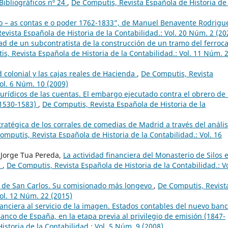
ibliográficos nº 24
,
De Computis, Revista Española de Historia de 
o – as contas e o poder 1762-1833”, de Manuel Benavente Rodrigu
evista Española de Historia de la Contabilidad.: Vol. 20 Núm. 2 (20
ad de un subcontratista de la construcción de un tramo del ferroca
s, Revista Española de Historia de la Contabilidad.: Vol. 11 Núm. 
d colonial y las cajas reales de Hacienda
,
De Computis, Revista
Vol. 6 Núm. 10 (2009)
jurídicos de las cuentas. El embargo ejecutado contra el obrero de 
(1530-1583)
,
De Computis, Revista Española de Historia de la
tratégica de los corrales de comedias de Madrid a través del anális
omputis, Revista Española de Historia de la Contabilidad.: Vol. 16
 Jorge Tua Pereda,
La actividad financiera del Monasterio de Silos e
s
,
De Computis, Revista Española de Historia de la Contabilidad.: Vo
 de San Carlos. Su comisionado más longevo
,
De Computis, Revist
Vol. 12 Núm. 22 (2015)
anciera al servicio de la imagen. Estados contables del nuevo ban
anco de España, en la etapa previa al privilegio de emisión (1847-
storia de la Contabilidad.: Vol. 5 Núm. 9 (2008)