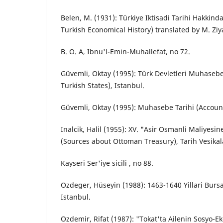
Belen, M. (1931): Türkiye Iktisadi Tarihi Hakkinda
Turkish Economical History) translated by M. Ziya
B. O. A, Ibnu'l-Emin-Muhallefat, no 72.
Güvemli, Oktay (1995): Türk Devletleri Muhasebe 
Turkish States), Istanbul.
Güvemli, Oktay (1995): Muhasebe Tarihi (Account
Inalcik, Halil (1955): XV. "Asir Osmanli Maliyesi
(Sources about Ottoman Treasury), Tarih Vesikalar
Kayseri Ser'iye sicili , no 88.
Ozdeger, Hüseyin (1988): 1463-1640 Yillari Bursa
Istanbul.
Ozdemir, Rifat (1987): "Tokat'ta Ailenin Sosyo-E