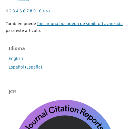
1
2
3
4
5
6
7
8
9
10
>
>>
También puede
Iniciar una búsqueda de similitud avanzada
para este artículo.
Idioma
English
Español (España)
JCR