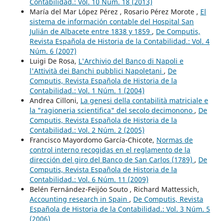
Contabilidad.: Vol. 10 Núm. 18 (2013)
María del Mar López Pérez , Rosario Pérez Morote ,
El
sistema de información contable del Hospital San
Julián de Albacete entre 1838 y 1859
,
De Computis,
Revista Española de Historia de la Contabilidad.: Vol. 4
Núm. 6 (2007)
Luigi De Rosa,
L'Archivio del Banco di Napoli e
l'Attività dei Banchi pubblici Napoletani
,
De
Computis, Revista Española de Historia de la
Contabilidad.: Vol. 1 Núm. 1 (2004)
Andrea Cilloni,
La genesi della contabilità matriciale e
la "ragioneria scientifica" del secolo decimonono
,
De
Computis, Revista Española de Historia de la
Contabilidad.: Vol. 2 Núm. 2 (2005)
Francisco Mayordomo García-Chicote,
Normas de
control interno recogidas en el reglamento de la
dirección del giro del Banco de San Carlos (1789)
,
De
Computis, Revista Española de Historia de la
Contabilidad.: Vol. 6 Núm. 11 (2009)
Belén Fernández-Feijóo Souto , Richard Mattessich,
Accounting research in Spain
,
De Computis, Revista
Española de Historia de la Contabilidad.: Vol. 3 Núm. 5
(2006)