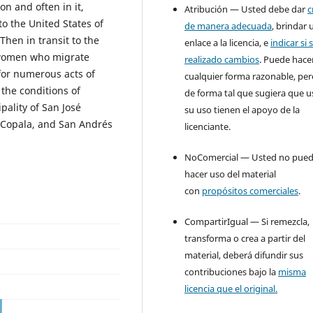
on and often in it,
Atribución — Usted debe dar
c
 the United States of
de manera adecuada
, brindar 
Then in transit to the
enlace a la licencia, e
indicar si 
a women who migrate
realizado cambios
. Puede hace
 for numerous acts of
cualquier forma razonable, pe
the conditions of
de forma tal que sugiera que u
ality of San José
su uso tienen el apoyo de la
 Copala, and San Andrés
licenciante.
NoComercial — Usted no pue
hacer uso del material
con
propósitos comerciales
.
CompartirIgual — Si remezcla,
transforma o crea a partir del
material, deberá difundir sus
contribuciones bajo la
misma
licencia que el original.