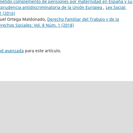
metido complemento de pensiones por maternidad en España y su
sprudencia antidiscriminatoria de la Unión Europea
,
Lex Social:
1 (2016)
nuel Ortega Maldonado,
Derecho Familiar del Trabajo y de la
erechos Sociales: Vol. 8 Núm. 1 (2018)
tud avanzada
para este artículo.