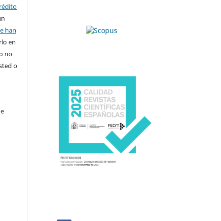
rédito
un
se han
rlo en
ro no
sted o
de