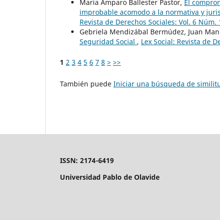
María Amparo Ballester Pastor,
El compro
improbable acomodo a la normativa y juri
Revista de Derechos Sociales: Vol. 6 Núm. 
Gebriela Mendizábal Bermúdez, Juan Ma
Seguridad Social
,
Lex Social: Revista de D
1
2
3
4
5
6
7
8
>
>>
También puede
Iniciar una búsqueda de simili
ISSN: 2174-6419
Universidad Pablo de Olavide