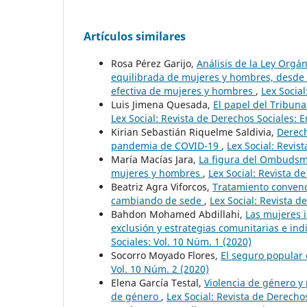
Artículos similares
Rosa Pérez Garijo,
Análisis de la Ley Orgá
equilibrada de mujeres y hombres, desde 
efectiva de mujeres y hombres
,
Lex Social
Luis Jimena Quesada,
El papel del Tribuna
Lex Social: Revista de Derechos Sociales: 
Kirian Sebastián Riquelme Saldivia,
Derech
pandemia de COVID-19
,
Lex Social: Revis
María Macías Jara,
La figura del Ombudsman
mujeres y hombres
,
Lex Social: Revista d
Beatriz Agra Viforcos,
Tratamiento convenci
cambiando de sede
,
Lex Social: Revista d
Bahdon Mohamed Abdillahi,
Las mujeres 
exclusión y estrategias comunitarias e ind
Sociales: Vol. 10 Núm. 1 (2020)
Socorro Moyado Flores,
El seguro popular
Vol. 10 Núm. 2 (2020)
Elena García Testal,
Violencia de género y 
de género
,
Lex Social: Revista de Derechos