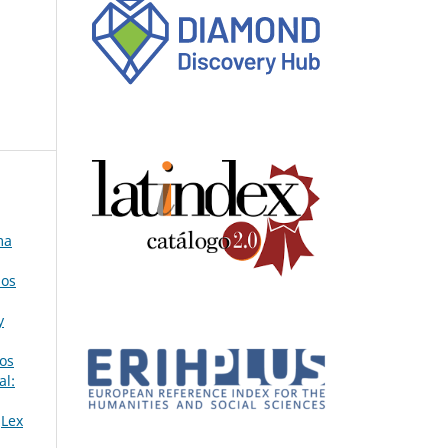
ma
los
y
os
al:
,
Lex