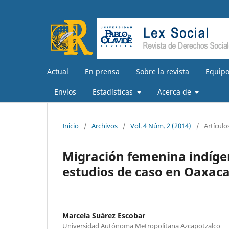
Actual
En prensa
Sobre la revista
Equipo
Envíos
Estadísticas
Acerca de
Inicio
/
Archivos
/
Vol. 4 Núm. 2 (2014)
/
Artículo
Migración femenina indígen
estudios de caso en Oaxaca
Marcela Suárez Escobar
Universidad Autónoma Metropolitana Azcapotzalco