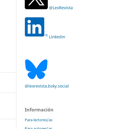
@LexRevista
Linkedin
@lexrevista.bsky.social
Información
Para lectores/as
Para autores/as