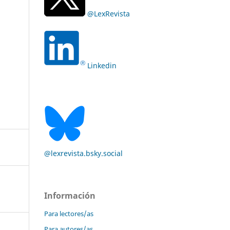
@LexRevista
Linkedin
@lexrevista.bsky.social
Información
Para lectores/as
Para autores/as