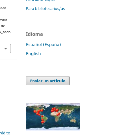
Para bibliotecarios/as
iudad
rechos
r de
x_socia
Idioma
Español (España)
English
Enviar un artículo
rédito