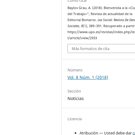
Cómo citar
Baylos Grau, A. (2018). Bienvenida a la «C
del Trabajo»”, Revista de actualidad de la
Editorial Bomarzo.
Lex Social: Revista De De
Sociales
,
8
(1), 389–391. Recuperado a parti
https://www.upo.es/revistas/index.php/le
l/article/view/2933
Más formatos de cita
Número
Vol. 8 Núm. 1 (2018)
Sección
Noticias
Licencia
Atribución — Usted debe dar
c