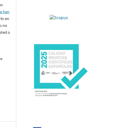
un
se han
rlo en
ro no
sted o
de