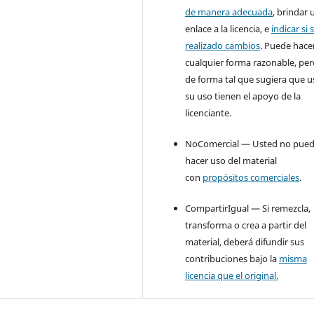
de manera adecuada
, brindar 
enlace a la licencia, e
indicar si 
realizado cambios
. Puede hace
cualquier forma razonable, pe
de forma tal que sugiera que u
su uso tienen el apoyo de la
licenciante.
NoComercial — Usted no pue
hacer uso del material
con
propósitos comerciales
.
CompartirIgual — Si remezcla,
transforma o crea a partir del
material, deberá difundir sus
contribuciones bajo la
misma
licencia que el original.