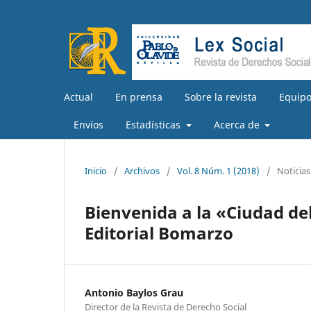
Actual
En prensa
Sobre la revista
Equipo
Envíos
Estadísticas
Acerca de
Inicio
/
Archivos
/
Vol. 8 Núm. 1 (2018)
/
Noticias
Bienvenida a la «Ciudad del
Editorial Bomarzo
Antonio Baylos Grau
Director de la Revista de Derecho Social