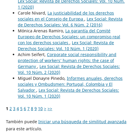
Lex Social: Revista de Derechos Sociales: Vol. 10 Núm.
1 (2020)
Carole Nivard,
La justiciabilidad de los derechos
sociales en el Consejo de Europa
,
Lex Social: Revista
de Derechos Sociales: Vol. 6 Núm. 2 (2016)
Mónica Arenas Ramiro,
La garantía del Comité
Europeo de Derechos Sociales: un compromiso real
con los derechos sociales
,
Lex Social: Revista de
Derechos Sociales: Vol. 10 Núm. 1 (2020)
Achim Seifert,
Corporate social responsibility and
protection of workers’ human rights: the case of
Germany
,
Lex Social: Revista de Derechos Sociales:
Vol. 10 Núm. 2 (2020)
Miguel Donayre Pinedo,
Informes anuales, derechos
sociales y Ombudsmen: Portugal, Colombia y El
Salvador
,
Lex Social: Revista de Derechos Sociales:
Vol. 10 Núm. 1 (2020)
1
2
3
4
5
6
7
8
9
10
>
>>
También puede
Iniciar una búsqueda de similitud avanzada
para este artículo.