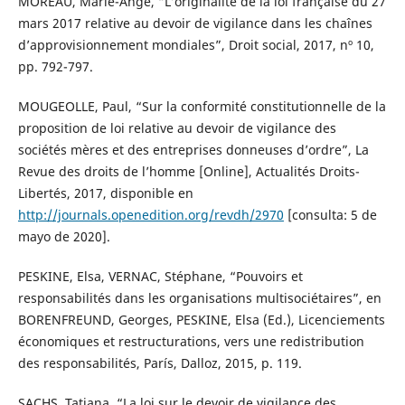
MOREAU, Marie-Ange, “L’originalité de la loi française du 27
mars 2017 relative au devoir de vigilance dans les chaînes
d’approvisionnement mondiales”, Droit social, 2017, nº 10,
pp. 792-797.
MOUGEOLLE, Paul, “Sur la conformité constitutionnelle de la
proposition de loi relative au devoir de vigilance des
sociétés mères et des entreprises donneuses d’ordre”, La
Revue des droits de l’homme [Online], Actualités Droits-
Libertés, 2017, disponible en
http://journals.openedition.org/revdh/2970
[consulta: 5 de
mayo de 2020].
PESKINE, Elsa, VERNAC, Stéphane, “Pouvoirs et
responsabilités dans les organisations multisociétaires”, en
BORENFREUND, Georges, PESKINE, Elsa (Ed.), Licenciements
économiques et restructurations, vers une redistribution
des responsabilités, París, Dalloz, 2015, p. 119.
SACHS, Tatiana, “La loi sur le devoir de vigilance des