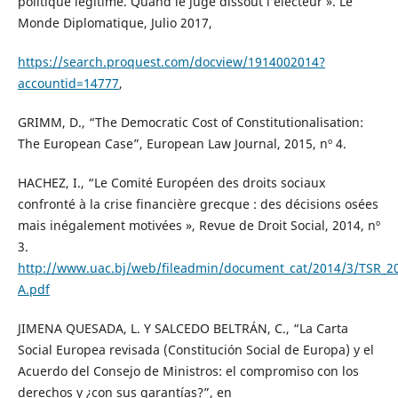
politique légitime. Quand le juge dissout l’électeur ». Le
Monde Diplomatique, Julio 2017,
https://search.proquest.com/docview/1914002014?
accountid=14777
,
GRIMM, D., “The Democratic Cost of Constitutionalisation:
The European Case”, European Law Journal, 2015, nº 4.
HACHEZ, I., “Le Comité Européen des droits sociaux
confronté à la crise financière grecque : des décisions osées
mais inégalement motivées », Revue de Droit Social, 2014, nº
3.
http://www.uac.bj/web/fileadmin/document_cat/2014/3/TSR_2
A.pdf
JIMENA QUESADA, L. Y SALCEDO BELTRÁN, C., “La Carta
Social Europea revisada (Constitución Social de Europa) y el
Acuerdo del Consejo de Ministros: el compromiso con los
derechos y ¿con sus garantías?”, en