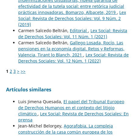
Indemnizaciones disuasorias, nueva garantía de
efectividad de la tutela social: entre retórica judicial
prácticas innovadoras. Bomarzo, Albacete, 2019
,
Lex
Social: Revista de Derechos Sociales: Vol. 9 Núm. 2
(2019)
Carmen Salcedo Beltrán,
Editorial
,
Lex Social: Revista
de Derechos Sociales: Vol. 11 Núm. 1 (2021)
Carmen Salcedo Beltrán,
Gallego Losada, Rocío, Las
pensiones en la economía digital. Retos y Reformas,
Valencia, Tirant lo Blanch, 2021
,
Lex Social: Revista de
Derechos Sociales: Vol. 12 Núm. 1 (2022)
1
2
3
>
>>
Artículos similares
Luis Jimena Quesada,
El papel del Tribunal Europeo
de Derechos Humanos en el contexto del litigio
climático
,
Lex Social: Revista de Derechos Sociales: En
prensa
Jean-Michel Belorgey,
Agorafobia. La compleja
construcción de la casa común europea de los