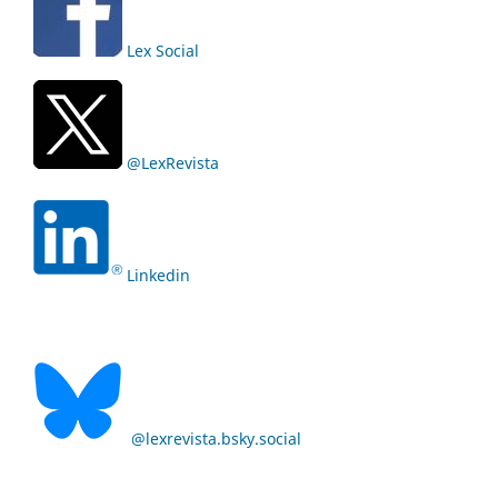
Lex Social
@LexRevista
Linkedin
@lexrevista.bsky.social