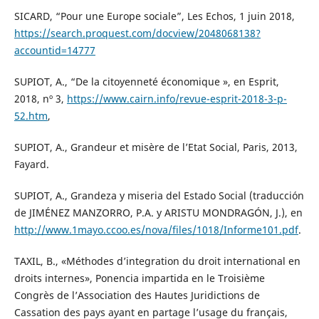
SICARD, “Pour une Europe sociale”, Les Echos, 1 juin 2018,
https://search.proquest.com/docview/2048068138?
accountid=14777
SUPIOT, A., “De la citoyenneté économique », en Esprit,
2018, nº 3,
https://www.cairn.info/revue-esprit-2018-3-p-
52.htm
,
SUPIOT, A., Grandeur et misère de l’Etat Social, Paris, 2013,
Fayard.
SUPIOT, A., Grandeza y miseria del Estado Social (traducción
de JIMÉNEZ MANZORRO, P.A. y ARISTU MONDRAGÓN, J.), en
http://www.1mayo.ccoo.es/nova/files/1018/Informe101.pdf
.
TAXIL, B., «Méthodes d’integration du droit international en
droits internes», Ponencia impartida en le Troisième
Congrès de l’Association des Hautes Juridictions de
Cassation des pays ayant en partage l’usage du français,