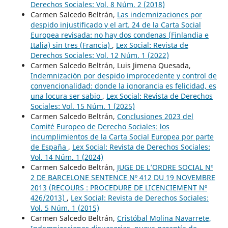
Derechos Sociales: Vol. 8 Núm. 2 (2018)
Carmen Salcedo Beltrán,
Las indemnizaciones por
despido injustificado y el art. 24 de la Carta Social
Europea revisada: no hay dos condenas (Finlandia e
Italia) sin tres (Francia)
,
Lex Social: Revista de
Derechos Sociales: Vol. 12 Núm. 1 (2022)
Carmen Salcedo Beltrán, Luis Jimena Quesada,
Indemnización por despido improcedente y control de
convencionalidad: donde la ignorancia es felicidad, es
una locura ser sabio
,
Lex Social: Revista de Derechos
Sociales: Vol. 15 Núm. 1 (2025)
Carmen Salcedo Beltrán,
Conclusiones 2023 del
Comité Europeo de Derecho Sociales: los
incumplimientos de la Carta Social Europea por parte
de España
,
Lex Social: Revista de Derechos Sociales:
Vol. 14 Núm. 1 (2024)
Carmen Salcedo Beltrán,
JUGE DE L’ORDRE SOCIAL Nº
2 DE BARCELONE SENTENCE Nº 412 DU 19 NOVEMBRE
2013 (RECOURS : PROCEDURE DE LICENCIEMENT Nº
426/2013)
,
Lex Social: Revista de Derechos Sociales:
Vol. 5 Núm. 1 (2015)
Carmen Salcedo Beltrán,
Cristóbal Molina Navarrete,