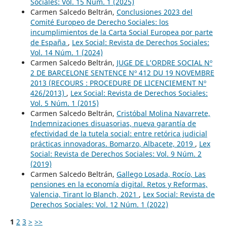
Sociales: Vol. 15 Núm. 1 (2025)
Carmen Salcedo Beltrán,
Conclusiones 2023 del
Comité Europeo de Derecho Sociales: los
incumplimientos de la Carta Social Europea por parte
de España
,
Lex Social: Revista de Derechos Sociales:
Vol. 14 Núm. 1 (2024)
Carmen Salcedo Beltrán,
JUGE DE L’ORDRE SOCIAL Nº
2 DE BARCELONE SENTENCE Nº 412 DU 19 NOVEMBRE
2013 (RECOURS : PROCEDURE DE LICENCIEMENT Nº
426/2013)
,
Lex Social: Revista de Derechos Sociales:
Vol. 5 Núm. 1 (2015)
Carmen Salcedo Beltrán,
Cristóbal Molina Navarrete,
Indemnizaciones disuasorias, nueva garantía de
efectividad de la tutela social: entre retórica judicial
prácticas innovadoras. Bomarzo, Albacete, 2019
,
Lex
Social: Revista de Derechos Sociales: Vol. 9 Núm. 2
(2019)
Carmen Salcedo Beltrán,
Gallego Losada, Rocío, Las
pensiones en la economía digital. Retos y Reformas,
Valencia, Tirant lo Blanch, 2021
,
Lex Social: Revista de
Derechos Sociales: Vol. 12 Núm. 1 (2022)
1
2
3
>
>>