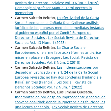
Revista de Derechos Sociales: Vol. 9 Núm. 1 (2019):
Homenaje al profesor Manuel Terol Becerra in
memoriam
Carmen Salcedo Beltrán,
La efectividad de la Carta
Social Europea en la Cañada Real Galiana: análisis
jurídico de las pioneras medidas inmediatas instadas
al gobierno español por el Comité Europeo de
Derechos Sociales
,
Lex Social: Revista de Derechos
Sociales: Vol. 13 Núm. 1 (2023)
Carmen Salcedo Beltrán,
La Charte Sociale
Européenne: une arme face aux réformes anti-crise
mises en place en Espagne
,
Lex Social: Revista de
Derechos Sociales: Vol. 8 Núm. 2 (2018)
Carmen Salcedo Beltrán,
Las indemnizaciones por
despido injustificado y el art. 24 de la Carta Social
Europea revisada: no hay dos condenas (Finlandia e
Italia) sin tres (Francia)
,
Lex Social: Revista de
Derechos Sociales: Vol. 12 Núm. 1 (2022)
Carmen Salcedo Beltrán, Luis Jimena Quesada,
Indemnización por despido improcedente y control de
convencionalidad: donde la ignorancia es felicidad, es
una locura ser sabio
,
Lex Social: Revista de Derechos