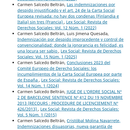
Carmen Salcedo Beltrán,
Las indemnizaciones por
despido injustificado y el art. 24 de la Carta Social
Europea revisada: no hay dos condenas (Finlandia e
Italia) sin tres (Francia)
,
Lex Social: Revista de
Derechos Sociales: Vol. 12 Núm. 1 (2022)
Carmen Salcedo Beltrán, Luis Jimena Quesada,
Indemnización por despido improcedente y control de
convencionalidad: donde la ignorancia es felicidad, es
una locura ser sabio
,
Lex Social: Revista de Derechos
Sociales: Vol. 15 Núm. 1 (2025)
Carmen Salcedo Beltrán,
Conclusiones 2023 del
Comité Europeo de Derecho Sociales: los
incumplimientos de la Carta Social Europea por parte
de España
,
Lex Social: Revista de Derechos Sociales:
Vol. 14 Núm. 1 (2024)
Carmen Salcedo Beltrán,
JUGE DE L’ORDRE SOCIAL Nº
2 DE BARCELONE SENTENCE Nº 412 DU 19 NOVEMBRE
2013 (RECOURS : PROCEDURE DE LICENCIEMENT Nº
426/2013)
,
Lex Social: Revista de Derechos Sociales:
Vol. 5 Núm. 1 (2015)
Carmen Salcedo Beltrán,
Cristóbal Molina Navarrete,
Indemnizaciones disuasorias, nueva garantía de