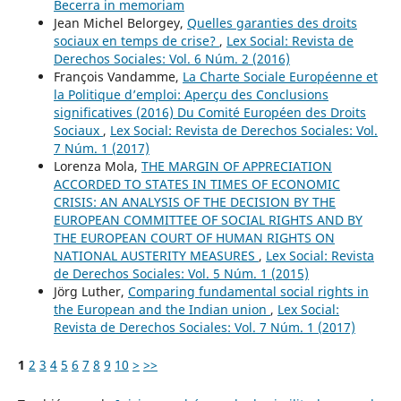
Becerra in memoriam
Jean Michel Belorgey,
Quelles garanties des droits
sociaux en temps de crise?
,
Lex Social: Revista de
Derechos Sociales: Vol. 6 Núm. 2 (2016)
François Vandamme,
La Charte Sociale Européenne et
la Politique d’emploi: Aperçu des Conclusions
significatives (2016) Du Comité Européen des Droits
Sociaux
,
Lex Social: Revista de Derechos Sociales: Vol.
7 Núm. 1 (2017)
Lorenza Mola,
THE MARGIN OF APPRECIATION
ACCORDED TO STATES IN TIMES OF ECONOMIC
CRISIS: AN ANALYSIS OF THE DECISION BY THE
EUROPEAN COMMITTEE OF SOCIAL RIGHTS AND BY
THE EUROPEAN COURT OF HUMAN RIGHTS ON
NATIONAL AUSTERITY MEASURES
,
Lex Social: Revista
de Derechos Sociales: Vol. 5 Núm. 1 (2015)
Jörg Luther,
Comparing fundamental social rights in
the European and the Indian union
,
Lex Social:
Revista de Derechos Sociales: Vol. 7 Núm. 1 (2017)
1
2
3
4
5
6
7
8
9
10
>
>>