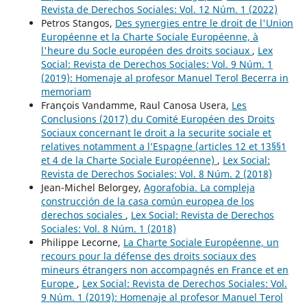
Revista de Derechos Sociales: Vol. 12 Núm. 1 (2022)
Petros Stangos,
Des synergies entre le droit de l'Union
Européenne et la Charte Sociale Européenne, à
l'heure du Socle européen des droits sociaux
,
Lex
Social: Revista de Derechos Sociales: Vol. 9 Núm. 1
(2019): Homenaje al profesor Manuel Terol Becerra in
memoriam
François Vandamme, Raul Canosa Usera,
Les
Conclusions (2017) du Comité Européen des Droits
Sociaux concernant le droit a la securite sociale et
relatives notamment a l’Espagne (articles 12 et 13§§1
et 4 de la Charte Sociale Européenne)
,
Lex Social:
Revista de Derechos Sociales: Vol. 8 Núm. 2 (2018)
Jean-Michel Belorgey,
Agorafobia. La compleja
construcción de la casa común europea de los
derechos sociales
,
Lex Social: Revista de Derechos
Sociales: Vol. 8 Núm. 1 (2018)
Philippe Lecorne,
La Charte Sociale Européenne, un
recours pour la défense des droits sociaux des
mineurs étrangers non accompagnés en France et en
Europe
,
Lex Social: Revista de Derechos Sociales: Vol.
9 Núm. 1 (2019): Homenaje al profesor Manuel Terol