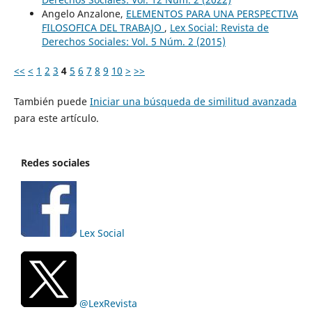
Angelo Anzalone,
ELEMENTOS PARA UNA PERSPECTIVA
FILOSOFICA DEL TRABAJO
,
Lex Social: Revista de
Derechos Sociales: Vol. 5 Núm. 2 (2015)
<<
<
1
2
3
4
5
6
7
8
9
10
>
>>
También puede
Iniciar una búsqueda de similitud avanzada
para este artículo.
Redes sociales
Lex Social
@LexRevista