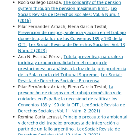
Rocío Gallego Losada,
The solidarity of the pension
system through the pension maximum limit
,
Lex
Social: Revista de Derechos Sociales: Vol. 6 Núm. 1
(2016)
Pilar Fernández Artiach, Elena García Testal,
Prevención de riesgos, violencia y acoso en el trabajo
doméstico, a la luz de los Convenios 189 y 190 de la
OIT
,
Lex Social: Revista de Derechos Sociales: Vol. 13
Núm. 2 (2023)
Ana N. Escribá Pérez ,
Tutela preventiva, naturaleza
jurídica y proporcionalidad en el recargo de
prestaciones: un análisis a la luz de la jurisprudencia
de la Sala cuarta del Tribunal Supremo
,
Lex Social:
Revista de Derechos Sociales: En prensa
Pilar Fernández Artiach, Elena García Testal,
La
prevención de riesgos en el trabajo doméstico y de
cuidados en España: la necesidad de ratificar los
Convenios 189 y 190 de la OIT
,
Lex Social: Revista de
Derechos Sociales: Vol. 11 Núm. 2 (2021)
Romina Carla Lerussi,
Principio precautorio ambiental
y derecho del trabajo: propuesta de integración a
partir de un fallo argentino
,
Lex Social: Revista de
Derechos Sociales: Vol. 12 Núm. 2 (2022)