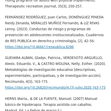
riding programs for adults with physical impairments.
Therapeutic recreation journal, 35(3), 250-257.
FERNÁNDEZ RODRÍGUEZ, Juan Carlos, DOMÍNGUEZ PINEDA
Neidy Zenaida, MIRALLES MUÑOZ Fernando, & LIZ RIVAS
Lenny. (2023). Conductas de riesgo y programas de
prevención en adolescentes institucionalizados. Cuadernos
de RES PUBLICA en derecho y criminología, (2), 42–56.
https://doi.org/10.46661/respublica.8286
GUEVARA ALBAN, Gladys. Patricia., VERDESOTO ARGUELLO,
Alexis. Eduardo. V., & CASTRO MOLINA, Nelly. Esther. (2020).
Metodologías de investigación educativa (descriptivas,
experimentales, participativas, y de investigación-acción).
Recimundo, 4(3), 163-173.
https://doi.org/10.26820/recimundo/4.(3).julio.2020.163-173
HERNS María., & DE LA FUENTE, Manuel. (2007) Manual
básico de hipoterapia. Terapia asistida con caballos.
Madrid. Ed. La fiebre de marzo S.L.