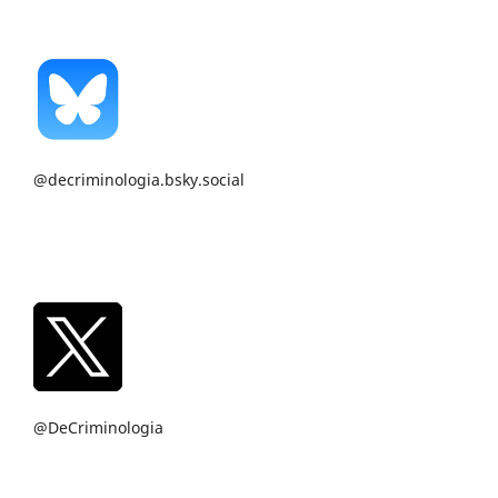
@decriminologia.bsky.social
@DeCriminologia