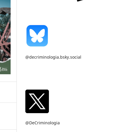
@decriminologia.bsky.social
@DeCriminologia