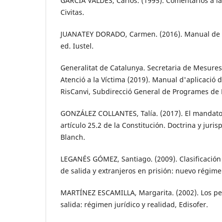
GARCÍA VALDÉS, Carlos. (1995). Comentarios a la 
Civitas.
JUANATEY DORADO, Carmen. (2016). Manual de D
ed. Iustel.
Generalitat de Catalunya. Secretaria de Mesures 
Atenció a la Víctima (2019). Manual d'aplicació d
RisCanvi, Subdirecció General de Programes de Re
GONZÁLEZ COLLANTES, Talía. (2017). El mandato 
artículo 25.2 de la Constitución. Doctrina y juris
Blanch.
LEGANÉS GÓMEZ, Santiago. (2009). Clasificación
de salida y extranjeros en prisión: nuevo régime
MARTÍNEZ ESCAMILLA, Margarita. (2002). Los pe
salida: régimen jurídico y realidad, Edisofer.