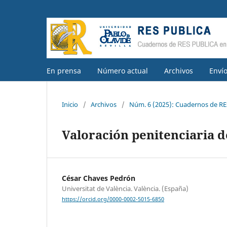
En prensa
Número actual
Archivos
Enví
Inicio
/
Archivos
/
Núm. 6 (2025): Cuadernos de RE
Valoración penitenciaria de
César Chaves Pedrón
Universitat de València. València. (España)
https://orcid.org/0000-0002-5015-6850