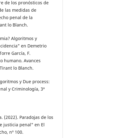
e de los pronósticos de
de las medidas de
echo penal de la
ant lo Blanch.
imia? Algoritmos y
incidencia" en Demetrio
Torre García, F.
to humano. Avances
 Tirant lo Blanch.
lgoritmos y Due process:
nal y Criminología, 3ª
 (2022). Paradojas de los
e justicia penal" en El
cho, nº 100.