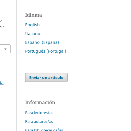
Idioma
De
English
o Y
Italiano
.
Español (España)
Português (Portugal)
S
Enviar un artículo
ía
Información
Para lectores/as
Para autores/as
Para bibliotecarios/as