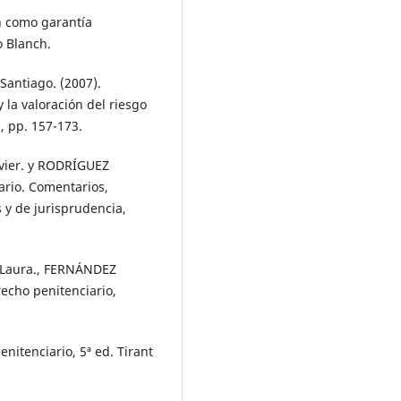
n como garantía
o Blanch.
antiago. (2007).
y la valoración del riesgo
), pp. 157-173.
vier. y RODRÍGUEZ
ario. Comentarios,
s y de jurisprudencia,
Laura., FERNÁNDEZ
echo penitenciario,
itenciario, 5ª ed. Tirant