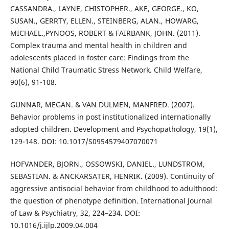
CASSANDRA., LAYNE, CHISTOPHER., AKE, GEORGE., KO,
SUSAN., GERRTY, ELLEN., STEINBERG, ALAN., HOWARG,
MICHAEL.,PYNOOS, ROBERT & FAIRBANK, JOHN. (2011).
Complex trauma and mental health in children and
adolescents placed in foster care: Findings from the
National Child Traumatic Stress Network. Child Welfare,
90(6), 91-108.
GUNNAR, MEGAN. & VAN DULMEN, MANFRED. (2007).
Behavior problems in post institutionalized internationally
adopted children. Development and Psychopathology, 19(1),
129-148. DOI: 10.1017/S0954579407070071
HOFVANDER, BJORN., OSSOWSKI, DANIEL., LUNDSTROM,
SEBASTIAN. & ANCKARSATER, HENRIK. (2009). Continuity of
aggressive antisocial behavior from childhood to adulthood:
the question of phenotype definition. International Journal
of Law & Psychiatry, 32, 224–234. DOI:
10.1016/j.ijlp.2009.04.004