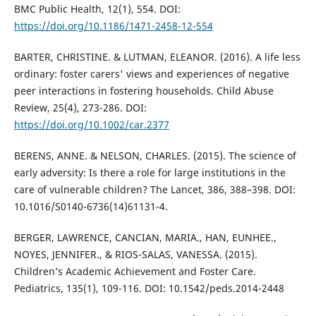
BMC Public Health, 12(1), 554. DOI:
https://doi.org/10.1186/1471-2458-12-554
BARTER, CHRISTINE. & LUTMAN, ELEANOR. (2016). A life less
ordinary: foster carers' views and experiences of negative
peer interactions in fostering households. Child Abuse
Review, 25(4), 273-286. DOI:
https://doi.org/10.1002/car.2377
BERENS, ANNE. & NELSON, CHARLES. (2015). The science of
early adversity: Is there a role for large institutions in the
care of vulnerable children? The Lancet, 386, 388–398. DOI:
10.1016/S0140-6736(14)61131-4.
BERGER, LAWRENCE, CANCIAN, MARIA., HAN, EUNHEE.,
NOYES, JENNIFER., & RIOS-SALAS, VANESSA. (2015).
Children’s Academic Achievement and Foster Care.
Pediatrics, 135(1), 109-116. DOI: 10.1542/peds.2014-2448