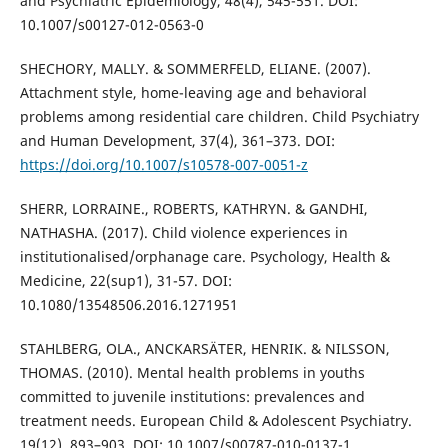
and Psychiatric Epidemiology, 48(4), 545-551. DOI:
10.1007/s00127-012-0563-0
SHECHORY, MALLY. & SOMMERFELD, ELIANE. (2007).
Attachment style, home-leaving age and behavioral
problems among residential care children. Child Psychiatry
and Human Development, 37(4), 361–373. DOI:
https://doi.org/10.1007/s10578-007-0051-z
SHERR, LORRAINE., ROBERTS, KATHRYN. & GANDHI,
NATHASHA. (2017). Child violence experiences in
institutionalised/orphanage care. Psychology, Health &
Medicine, 22(sup1), 31-57. DOI:
10.1080/13548506.2016.1271951
STAHLBERG, OLA., ANCKARSÄTER, HENRIK. & NILSSON,
THOMAS. (2010). Mental health problems in youths
committed to juvenile institutions: prevalences and
treatment needs. European Child & Adolescent Psychiatry.
19(12), 893–903. DOI: 10.1007/s00787-010-0137-1.