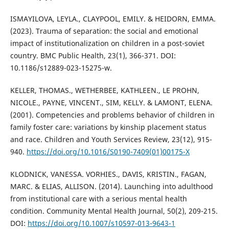
ISMAYILOVA, LEYLA., CLAYPOOL, EMILY. & HEIDORN, EMMA.
(2023). Trauma of separation: the social and emotional
impact of institutionalization on children in a post-soviet
country. BMC Public Health, 23(1), 366-371. DOI:
10.1186/s12889-023-15275-w.
KELLER, THOMAS., WETHERBEE, KATHLEEN., LE PROHN,
NICOLE., PAYNE, VINCENT., SIM, KELLY. & LAMONT, ELENA.
(2001). Competencies and problems behavior of children in
family foster care: variations by kinship placement status
and race. Children and Youth Services Review, 23(12), 915-
940.
https://doi.org/10.1016/S0190-7409(01)00175-X
KLODNICK, VANESSA. VORHIES., DAVIS, KRISTIN., FAGAN,
MARC. & ELIAS, ALLISON. (2014). Launching into adulthood
from institutional care with a serious mental health
condition. Community Mental Health Journal, 50(2), 209-215.
DOI:
https://doi.org/10.1007/s10597-013-9643-1