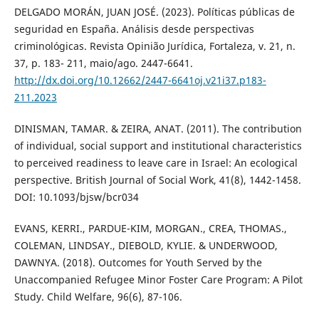
DELGADO MORÁN, JUAN JOSÉ. (2023). Políticas públicas de
seguridad en España. Análisis desde perspectivas
criminológicas. Revista Opinião Jurídica, Fortaleza, v. 21, n.
37, p. 183- 211, maio/ago. 2447-6641.
http://dx.doi.org/10.12662/2447-6641oj.v21i37.p183-
211.2023
DINISMAN, TAMAR. & ZEIRA, ANAT. (2011). The contribution
of individual, social support and institutional characteristics
to perceived readiness to leave care in Israel: An ecological
perspective. British Journal of Social Work, 41(8), 1442-1458.
DOI: 10.1093/bjsw/bcr034
EVANS, KERRI., PARDUE-KIM, MORGAN., CREA, THOMAS.,
COLEMAN, LINDSAY., DIEBOLD, KYLIE. & UNDERWOOD,
DAWNYA. (2018). Outcomes for Youth Served by the
Unaccompanied Refugee Minor Foster Care Program: A Pilot
Study. Child Welfare, 96(6), 87-106.