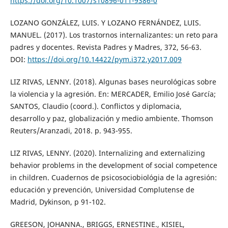
https://doi.org/10.1007/s10896-011-9386-0
LOZANO GONZÁLEZ, LUIS. Y LOZANO FERNÁNDEZ, LUIS.
MANUEL. (2017). Los trastornos internalizantes: un reto para
padres y docentes. Revista Padres y Madres, 372, 56-63.
DOI:
https://doi.org/10.14422/pym.i372.y2017.009
LIZ RIVAS, LENNY. (2018). Algunas bases neurológicas sobre
la violencia y la agresión. En: MERCADER, Emilio José García;
SANTOS, Claudio (coord.). Conflictos y diplomacia,
desarrollo y paz, globalización y medio ambiente. Thomson
Reuters/Aranzadi, 2018. p. 943-955.
LIZ RIVAS, LENNY. (2020). Internalizing and externalizing
behavior problems in the development of social competence
in children. Cuadernos de psicosociobiológia de la agresión:
educación y prevención, Universidad Complutense de
Madrid, Dykinson, p 91-102.
GREESON, JOHANNA., BRIGGS, ERNESTINE., KISIEL,