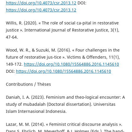
https://doi.org/10.4073/csr.2013.12
DOI:
https://doi.org/10.4073/csr.2013.12
Willis, R. (2020). « The role of social ca-pital in restorative
justice ». International Journal of Restorative Justice, 3(1),
47-64.
Wood, W. R., & Suzuki, M. (2016). « Four challenges in the
future of restorative jus-tice ». Victims & Offenders, 11(1),
149-172.
https://doi.org/10.1080/15564886.2016.1145610
DOI:
https://doi.org/10.1080/15564886.2016.1145610
Contributions / Thèses
Daniah, I. A. (2023). Feminism and theo-logical encounter: A
study of mubadalah (Doctoral dissertation). Universitas
Islam Internasional Indonesia.
Lazar, M. M. (2014). « Feminist critical discourse analysis ».
Dans S. Ehrlich, M. Meyerhoff, & J. Holmes (Eds.), The hand-