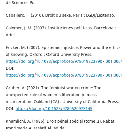
de Sciences Po.
Caballero, F. (2010). Droit du sexe. Paris : LGDJ/Lextenso.
Colomer, J. M. (2007). Instituciones políti-cas. Barcelona :
Ariel.
Fricker, M. (2007). Epistemic injustice: Power and the ethics
of knowing. Oxford : Oxford University Press.
https://doi.org/10.1093/acprof:oso/9780198237907.001.0001
DOI:
https://doi.org/10.1093/acprof:oso/9780198237907.001.0001
Gruber, A. (2021). The feminist war on crime: The
unexpected role of women's liberation in mass
incarceration. Oakland (CA) : University of California Press.
DOI:
https://doi.org/10.1525/9780520973145
Khamlichi, A. (1986). Droit pénal spécial (tome II). Rabat :
Imprimerie Al Maârif Al Jadida.