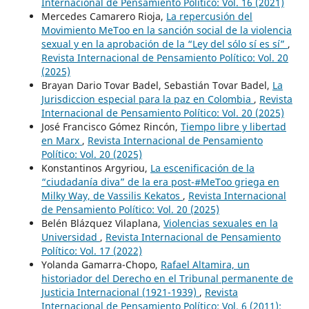
Internacional de Pensamiento Político: Vol. 16 (2021)
Mercedes Camarero Rioja,
La repercusión del
Movimiento MeToo en la sanción social de la violencia
sexual y en la aprobación de la “Ley del sólo sí es sí”
,
Revista Internacional de Pensamiento Político: Vol. 20
(2025)
Brayan Dario Tovar Badel, Sebastián Tovar Badel,
La
Jurisdiccion especial para la paz en Colombia
,
Revista
Internacional de Pensamiento Político: Vol. 20 (2025)
José Francisco Gómez Rincón,
Tiempo libre y libertad
en Marx
,
Revista Internacional de Pensamiento
Político: Vol. 20 (2025)
Konstantinos Argyriou,
La escenificación de la
“ciudadanía diva” de la era post-#MeToo griega en
Milky Way, de Vassilis Kekatos
,
Revista Internacional
de Pensamiento Político: Vol. 20 (2025)
Belén Blázquez Vilaplana,
Violencias sexuales en la
Universidad
,
Revista Internacional de Pensamiento
Político: Vol. 17 (2022)
Yolanda Gamarra-Chopo,
Rafael Altamira, un
historiador del Derecho en el Tribunal permanente de
Justicia Internacional (1921-1939)
,
Revista
Internacional de Pensamiento Político: Vol. 6 (2011):