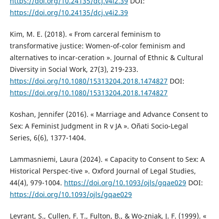
https://doi.org/10.24135/dcj.v4i2.39
DOI:
https://doi.org/10.24135/dcj.v4i2.39
Kim, M. E. (2018). « From carceral feminism to
transformative justice: Women-of-color feminism and
alternatives to incar-ceration ». Journal of Ethnic & Cultural
Diversity in Social Work, 27(3), 219-233.
https://doi.org/10.1080/15313204.2018.1474827
DOI:
https://doi.org/10.1080/15313204.2018.1474827
Koshan, Jennifer (2016). « Marriage and Advance Consent to
Sex: A Feminist Judgment in R v JA ». Oñati Socio-Legal
Series, 6(6), 1377-1404.
Lammasniemi, Laura (2024). « Capacity to Consent to Sex: A
Historical Perspec-tive ». Oxford Journal of Legal Studies,
44(4), 979-1004.
https://doi.org/10.1093/ojls/gqae029
DOI:
https://doi.org/10.1093/ojls/gqae029
Levrant, S., Cullen, F. T., Fulton, B., & Wo-zniak, J. F. (1999). «