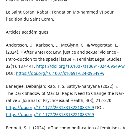
Le Saint Coran. Rabat : Fondation Mo-hammed VI pour
l'édition du Saint Coran.
Articles académiques
Andersson, U., Karlsson, L., McGlynn, C., & Wegerstad, L.
(2024). « After #MeToo: Law, justice and sexual violence -
Intro-duction to the special issue ». Feminist Legal Studies,
32(1), 137-141.
https://doi.org/10.1007/s10691-024-09549-w
DOI:
https://doi.org/10.1007/s10691-024-09549-w
Banerjee, Debanjan; Rao, T. S. Sathya-narayana (2022). «
The Dark Shadow of Marital Rape: Need to Change the Nar-
rative ». Journal of Psychosexual Health, 4(3), 212-220.
https://doi.org/10.1177/26318318221083709
DOI:
https://doi.org/10.1177/26318318221083709
Bennett, S. L. (2024). « The commodifi-cation of feminism - A