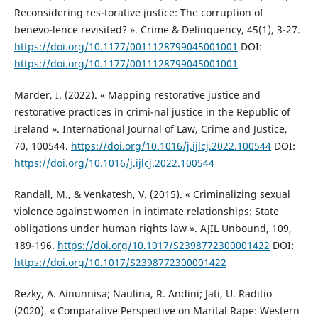
Reconsidering res-torative justice: The corruption of
benevo-lence revisited? ». Crime & Delinquency, 45(1), 3-27.
https://doi.org/10.1177/0011128799045001001
DOI:
https://doi.org/10.1177/0011128799045001001
Marder, I. (2022). « Mapping restorative justice and
restorative practices in crimi-nal justice in the Republic of
Ireland ». International Journal of Law, Crime and Justice,
70, 100544.
https://doi.org/10.1016/j.ijlcj.2022.100544
DOI:
https://doi.org/10.1016/j.ijlcj.2022.100544
Randall, M., & Venkatesh, V. (2015). « Criminalizing sexual
violence against women in intimate relationships: State
obligations under human rights law ». AJIL Unbound, 109,
189-196.
https://doi.org/10.1017/S2398772300001422
DOI:
https://doi.org/10.1017/S2398772300001422
Rezky, A. Ainunnisa; Naulina, R. Andini; Jati, U. Raditio
(2020). « Comparative Perspective on Marital Rape: Western