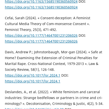
https://doi.org/10.1163/15685190360560924
DOI:
https://doi.org/10.1163/15685190360560924
Cefai, Sarah (2024). « Consent-deception: A Feminist
Cultural Media Theory of Com-monsense Consent ».
Feminist Theory, 25(3), 471-492.
https://doi.org/10.1177/14647001231206026
DOI:
https://doi.org/10.1177/14647001231206026
Davis, Andrew P.; Johnstonbaugh, Mor-gan (2024). « Safe at
Home? Examining the Extension of Criminal Penalties for
Marital Rape. Cross-National Context, 1979-2013 ». Law &
Society Review, 58(1), 126-148.
https://doi.org/10.1017/lsr.2024.1
DOI:
https://doi.org/10.1017/lsr.2024.1
Deslandes, A., et al. (2022). « White feminism and carceral
industries: Strange bedfellows or partners in crime and cri-
minology? ». Decolonisation, Criminology & Justic, 4(2), 5-34.