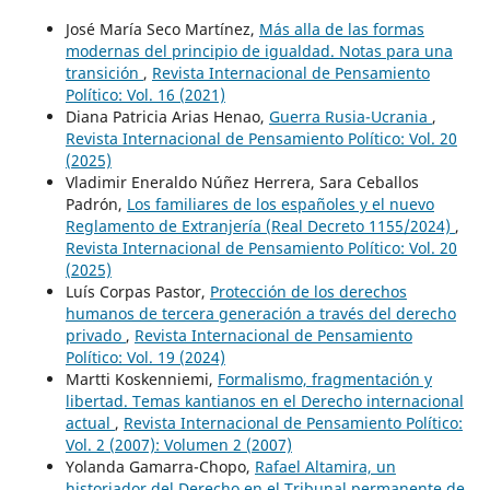
José María Seco Martínez,
Más alla de las formas
modernas del principio de igualdad. Notas para una
transición
,
Revista Internacional de Pensamiento
Político: Vol. 16 (2021)
Diana Patricia Arias Henao,
Guerra Rusia-Ucrania
,
Revista Internacional de Pensamiento Político: Vol. 20
(2025)
Vladimir Eneraldo Núñez Herrera, Sara Ceballos
Padrón,
Los familiares de los españoles y el nuevo
Reglamento de Extranjería (Real Decreto 1155/2024)
,
Revista Internacional de Pensamiento Político: Vol. 20
(2025)
Luís Corpas Pastor,
Protección de los derechos
humanos de tercera generación a través del derecho
privado
,
Revista Internacional de Pensamiento
Político: Vol. 19 (2024)
Martti Koskenniemi,
Formalismo, fragmentación y
libertad. Temas kantianos en el Derecho internacional
actual
,
Revista Internacional de Pensamiento Político:
Vol. 2 (2007): Volumen 2 (2007)
Yolanda Gamarra-Chopo,
Rafael Altamira, un
historiador del Derecho en el Tribunal permanente de