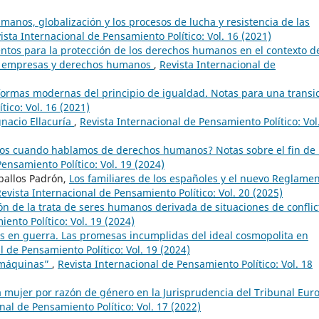
anos, globalización y los procesos de lucha y resistencia de las
ista Internacional de Pensamiento Político: Vol. 16 (2021)
tos para la protección de los derechos humanos en el contexto de
 de empresas y derechos humanos
,
Revista Internacional de
 formas modernas del principio de igualdad. Notas para una transi
tico: Vol. 16 (2021)
gnacio Ellacuría
,
Revista Internacional de Pensamiento Político: Vol
os cuando hablamos de derechos humanos? Notas sobre el fin de
ensamiento Político: Vol. 19 (2024)
ballos Padrón,
Los familiares de los españoles y el nuevo Reglame
evista Internacional de Pensamiento Político: Vol. 20 (2025)
ón de la trata de seres humanos derivada de situaciones de conflic
ento Político: Vol. 19 (2024)
s en guerra. Las promesas incumplidas del ideal cosmopolita en
l de Pensamiento Político: Vol. 19 (2024)
s máquinas”
,
Revista Internacional de Pensamiento Político: Vol. 18
la mujer por razón de género en la Jurisprudencia del Tribunal Eur
nal de Pensamiento Político: Vol. 17 (2022)