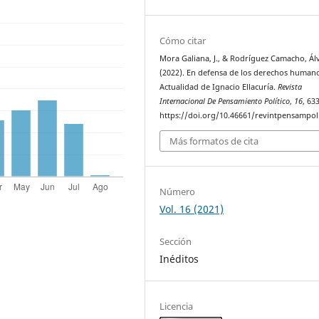
Cómo citar
Mora Galiana, J., & Rodríguez Camacho, Álv
(2022). En defensa de los derechos human
Actualidad de Ignacio Ellacuría.
Revista
Internacional De Pensamiento Político
,
16
, 63
https://doi.org/10.46661/revintpensampol
Más formatos de cita
Número
Vol. 16 (2021)
Sección
Inéditos
Licencia