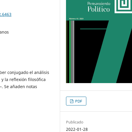
t.6463
manos
ber conjugado el análisis
y la reflexión filosófica
o–. Se añaden notas
PDF
Publicado
2022-01-28