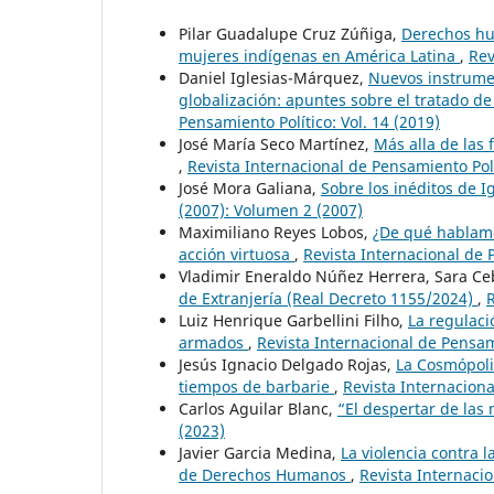
Pilar Guadalupe Cruz Zúñiga,
Derechos hum
mujeres indígenas en América Latina
,
Rev
Daniel Iglesias-Márquez,
Nuevos instrumen
globalización: apuntes sobre el tratado
Pensamiento Político: Vol. 14 (2019)
José María Seco Martínez,
Más alla de las
,
Revista Internacional de Pensamiento Polí
José Mora Galiana,
Sobre los inéditos de I
(2007): Volumen 2 (2007)
Maximiliano Reyes Lobos,
¿De qué hablam
acción virtuosa
,
Revista Internacional de P
Vladimir Eneraldo Núñez Herrera, Sara Ce
de Extranjería (Real Decreto 1155/2024)
,
R
Luiz Henrique Garbellini Filho,
La regulaci
armados
,
Revista Internacional de Pensami
Jesús Ignacio Delgado Rojas,
La Cosmópoli
tiempos de barbarie
,
Revista Internaciona
Carlos Aguilar Blanc,
“El despertar de la
(2023)
Javier Garcia Medina,
La violencia contra 
de Derechos Humanos
,
Revista Internacio