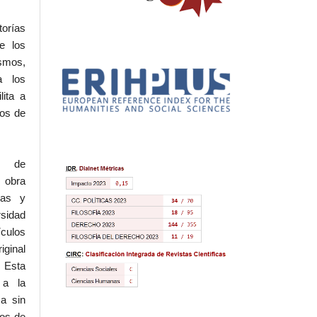
torías
e los
ismos,
a los
lita a
hos de
l de
 obra
eas y
rsidad
ículos
iginal
 Esta
 a la
a sin
dos de