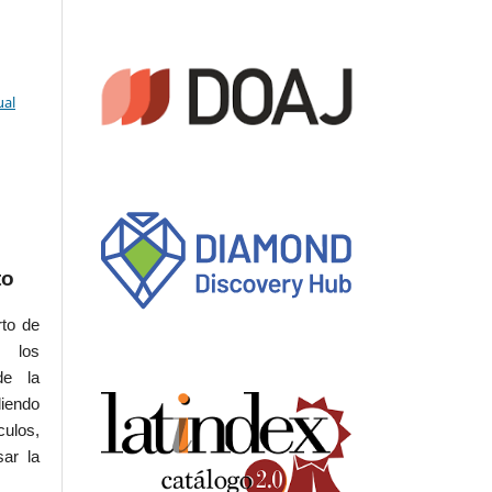
ual
to
rto de
s los
de la
iendo
culos,
sar la