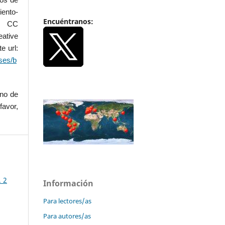
iento-
Encuéntranos:
.0 CC
ative
e url:
ses/b
uno de
favor,
. 2
Información
Para lectores/as
Para autores/as