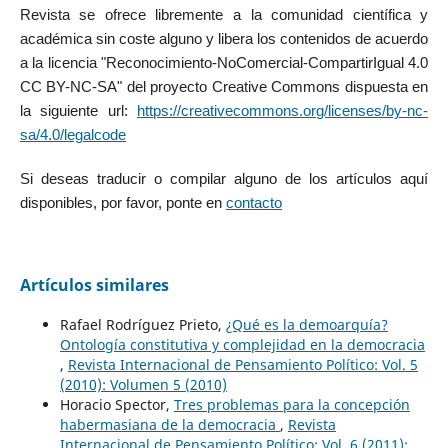
Revista se ofrece libremente a la comunidad científica y
académica sin coste alguno y libera los contenidos de acuerdo
a la licencia "Reconocimiento-NoComercial-CompartirIgual 4.0
CC BY-NC-SA" del proyecto Creative Commons dispuesta en
la siguiente url:
https://creativecommons.org/licenses/by-nc-
sa/4.0/legalcode
Si deseas traducir o compilar alguno de los artículos aquí
disponibles, por favor, ponte en
contacto
Artículos similares
Rafael Rodríguez Prieto,
¿Qué es la demoarquía?
Ontología constitutiva y complejidad en la democracia
,
Revista Internacional de Pensamiento Político: Vol. 5
(2010): Volumen 5 (2010)
Horacio Spector,
Tres problemas para la concepción
habermasiana de la democracia
,
Revista
Internacional de Pensamiento Político: Vol. 6 (2011):