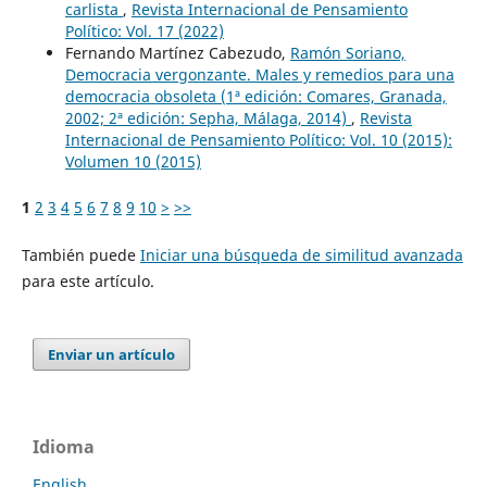
carlista
,
Revista Internacional de Pensamiento
Político: Vol. 17 (2022)
Fernando Martínez Cabezudo,
Ramón Soriano,
Democracia vergonzante. Males y remedios para una
democracia obsoleta (1ª edición: Comares, Granada,
2002; 2ª edición: Sepha, Málaga, 2014)
,
Revista
Internacional de Pensamiento Político: Vol. 10 (2015):
Volumen 10 (2015)
1
2
3
4
5
6
7
8
9
10
>
>>
También puede
Iniciar una búsqueda de similitud avanzada
para este artículo.
Enviar un artículo
Idioma
English