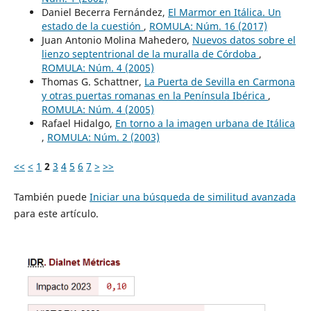
Daniel Becerra Fernández,
El Marmor en Itálica. Un
estado de la cuestión
,
ROMULA: Núm. 16 (2017)
Juan Antonio Molina Mahedero,
Nuevos datos sobre el
lienzo septentrional de la muralla de Córdoba
,
ROMULA: Núm. 4 (2005)
Thomas G. Schattner,
La Puerta de Sevilla en Carmona
y otras puertas romanas en la Península Ibérica
,
ROMULA: Núm. 4 (2005)
Rafael Hidalgo,
En torno a la imagen urbana de Itálica
,
ROMULA: Núm. 2 (2003)
<<
<
1
2
3
4
5
6
7
>
>>
También puede
Iniciar una búsqueda de similitud avanzada
para este artículo.