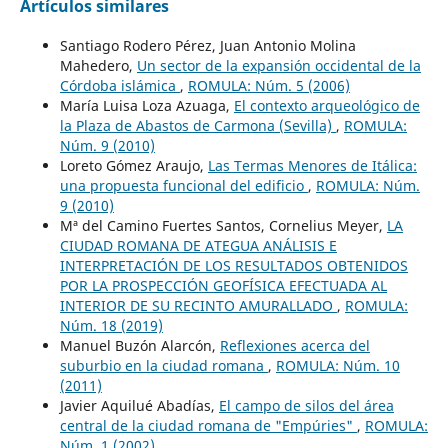
Artículos similares
Santiago Rodero Pérez, Juan Antonio Molina
Mahedero,
Un sector de la expansión occidental de la
Córdoba islámica
,
ROMULA: Núm. 5 (2006)
María Luisa Loza Azuaga,
El contexto arqueológico de
la Plaza de Abastos de Carmona (Sevilla)
,
ROMULA:
Núm. 9 (2010)
Loreto Gómez Araujo,
Las Termas Menores de Itálica:
una propuesta funcional del edificio
,
ROMULA: Núm.
9 (2010)
Mª del Camino Fuertes Santos, Cornelius Meyer,
LA
CIUDAD ROMANA DE ATEGUA ANÁLISIS E
INTERPRETACIÓN DE LOS RESULTADOS OBTENIDOS
POR LA PROSPECCIÓN GEOFÍSICA EFECTUADA AL
INTERIOR DE SU RECINTO AMURALLADO
,
ROMULA:
Núm. 18 (2019)
Manuel Buzón Alarcón,
Reflexiones acerca del
suburbio en la ciudad romana
,
ROMULA: Núm. 10
(2011)
Javier Aquilué Abadías,
El campo de silos del área
central de la ciudad romana de "Empúries"
,
ROMULA:
Núm. 1 (2002)