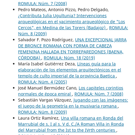
ROMULA: Núm. 7 (2008)
Pedro Mateos, Antonio Pizzo, Pedro Delgado,
¿Contributa Iulia Ugultunia? Intervenciones
arqueológicas en el yacimiento arqueológico de "Los
Cercos", en Medina de las Torers (Badajoz)
,
ROMULA:
Núm. 8 (2009)
Salvador F. Pozo Rodríguez,
UNA EXCEPCIONAL JARRA
DE BRONCE ROMANA CON FORMA DE CABEZA
FEMENINA HALLADA EN TORREPAREDONES (BAENA,
CÓRDOBA)
,
ROMULA: Núm. 18 (2019)
María Isabel Gutiérrez Deza,
Líneas guía para la
elaboración de los elementos arquitectónicos en el
templo de culto imperial de la provincia Baetica
,
ROMULA: Núm. 4 (2005)
José Manuel Bermúdez Cano,
Los capiteles corintios
normales de época emiral
,
ROMULA: Núm. 7 (2008)
Sebastián Vargas Vázquez,
Jugando con las imágenes:
el juego de la geometría en la musivaria romana
,
ROMULA: Núm. 8 (2009)
Laura Ortiz Ramírez,
Una villa romana en Ronda del
Marrubial de s. I al s. V d. C./A Roman Villa in Ronda
del Marrubial from the Ist to the IVrth centuries
,