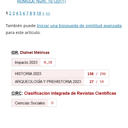
ROMULA: Núm. 10 (2011)
1
2
3
4
5
6
7
8
9
10
>
>>
También puede
Iniciar una búsqueda de similitud avanzada
para este artículo.