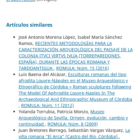
Artículos similares
José Antonio Morena López, Isabel María Sánchez
Ramos,
RECIENTES METODOLOGÍAS PARA LA
CARACTERIZACIÓN ARQUEOLÓGICA DEL PAISAJE DE LA
COLONIA ITVCI VIRTVS IVLIA (TORREPAREDONES,
ESPAÑA), DURANTE LAS ÉPOCAS ROMANA Y
TARDOANTIGUA
,
ROMULA: Núm. 15 (2016)
Luis Baena del Alcázar,
Esculturas romanas del tipo
afrodita Louvre-Nápoles en el Museo Arqueológico y
Etnográfico de Córdoba = Roman sculptures following
The Model Of Aphrodite Louvre-Naples In The
Archaeological And Ethnographic Museum of Córdoba
,
ROMULA: Núm. 11 (2012)
Yolanda Torrubia, Patricia Monzo,
Museo
Arqueológico de Sevilla. Origen, evolución, cambio y
continuidad
,
ROMULA: Núm. 8 (2009)
Juan Bretones Borrego, Sebastián Vargas Vázquez,
La
villa romana “El Arca” (Castro del Río, Córdoba)
,