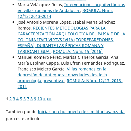
Marta Velázquez Rojas,
Intervenciones arquitectónicas
en villas romanas de Andalucía
,
ROMULA: Núm.
12/13: 2013-2014
José Antonio Morena López, Isabel María Sánchez
Ramos,
RECIENTES METODOLOGÍAS PARA LA
CARACTERIZACIÓN ARQUEOLÓGICA DEL PAISAJE DE LA
COLONIA ITVCI VIRTVS IVLIA (TORREPAREDONES,
ESPAÑA), DURANTE LAS ÉPOCAS ROMANA Y
TARDOANTIGUA
,
ROMULA: Núm. 15 (2016)
Manuel Romero Pérez, Marisa Cisneros García, Ana
María Espinar Cappa, Luis Efren Fernández Rodríguez,
Francisco Melero García,
Villas romanas en la
depresión de Antequera: novedades desde la
arqueología preventiva
,
ROMULA: Núm. 12/13: 2013-
2014
1
2
3
4
5
6
7
8
9
10
>
>>
También puede
Iniciar una búsqueda de similitud avanzada
para este artículo.