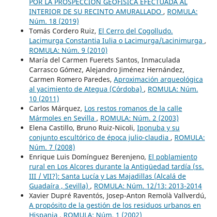
POR LA PROSPECCIÓN GEOFÍSICA EFECTUADA AL
INTERIOR DE SU RECINTO AMURALLADO
,
ROMULA:
Núm. 18 (2019)
Tomás Cordero Ruiz,
El Cerro del Cogolludo.
Lacimurga Constantia Iulia o Lacimurga/Lacinimurga
,
ROMULA: Núm. 9 (2010)
María del Carmen Fuerets Santos, Inmaculada
Carrasco Gómez, Alejandro Jiménez Hernández,
Carmen Romero Paredes,
Aproximación arqueológica
al yacimiento de Ategua (Córdoba)
,
ROMULA: Núm.
10 (2011)
Carlos Márquez,
Los restos romanos de la calle
Mármoles en Sevilla
,
ROMULA: Núm. 2 (2003)
Elena Castillo, Bruno Ruiz-Nicoli,
Iponuba y su
conjunto escultórico de época julio-claudia
,
ROMULA:
Núm. 7 (2008)
Enrique Luis Domínguez Berenjeno,
El poblamiento
rural en Los Alcores durante la Antigüedad tardía (ss.
III / VII?): Santa Lucía y Las Majadillas (Alcalá de
Guadaíra , Sevilla)
,
ROMULA: Núm. 12/13: 2013-2014
Xavier Dupré Raventós, Josep-Anton Remolà Vallverdú,
A propósito de la gestión de los residuos urbanos en
Hispania
,
ROMULA: Núm. 1 (2002)