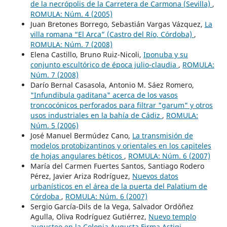
de la necrópolis de la Carretera de Carmona (Sevilla)
,
ROMULA: Núm. 4 (2005)
Juan Bretones Borrego, Sebastián Vargas Vázquez,
La
villa romana “El Arca” (Castro del Río, Córdoba)
,
ROMULA: Núm. 7 (2008)
Elena Castillo, Bruno Ruiz-Nicoli,
Iponuba y su
conjunto escultórico de época julio-claudia
,
ROMULA:
Núm. 7 (2008)
Darío Bernal Casasola, Antonio M. Sáez Romero,
"Infundibula gaditana" acerca de los vasos
troncocónicos perforados para filtrar "garum" y otros
usos industriales en la bahía de Cádiz
,
ROMULA:
Núm. 5 (2006)
José Manuel Bermúdez Cano,
La transmisión de
modelos protobizantinos y orientales en los capiteles
de hojas angulares béticos
,
ROMULA: Núm. 6 (2007)
María del Carmen Fuertes Santos, Santiago Rodero
Pérez, Javier Ariza Rodríguez,
Nuevos datos
urbanísticos en el área de la puerta del Palatium de
Córdoba
,
ROMULA: Núm. 6 (2007)
Sergio García-Dils de la Vega, Salvador Ordóñez
Agulla, Oliva Rodríguez Gutiérrez,
Nuevo templo
augusteo en la Colonia Augusta Firma Astigi
,