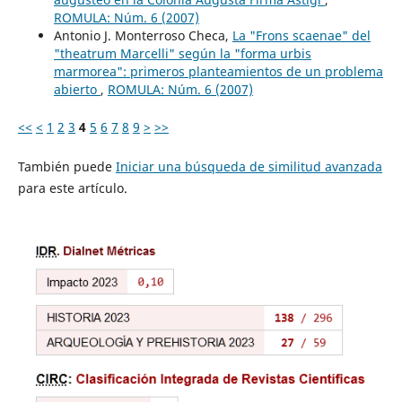
ROMULA: Núm. 6 (2007)
Antonio J. Monterroso Checa,
La "Frons scaenae" del
"theatrum Marcelli" según la "forma urbis
marmorea": primeros planteamientos de un problema
abierto
,
ROMULA: Núm. 6 (2007)
<<
<
1
2
3
4
5
6
7
8
9
>
>>
También puede
Iniciar una búsqueda de similitud avanzada
para este artículo.