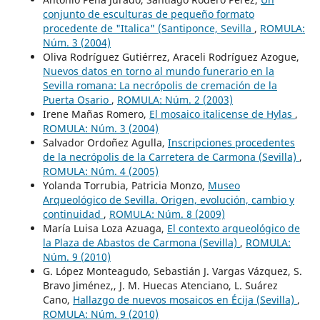
conjunto de esculturas de pequeño formato
procedente de "Italica" (Santiponce, Sevilla
,
ROMULA:
Núm. 3 (2004)
Oliva Rodríguez Gutiérrez, Araceli Rodríguez Azogue,
Nuevos datos en torno al mundo funerario en la
Sevilla romana: La necrópolis de cremación de la
Puerta Osario
,
ROMULA: Núm. 2 (2003)
Irene Mañas Romero,
El mosaico italicense de Hylas
,
ROMULA: Núm. 3 (2004)
Salvador Ordoñez Agulla,
Inscripciones procedentes
de la necrópolis de la Carretera de Carmona (Sevilla)
,
ROMULA: Núm. 4 (2005)
Yolanda Torrubia, Patricia Monzo,
Museo
Arqueológico de Sevilla. Origen, evolución, cambio y
continuidad
,
ROMULA: Núm. 8 (2009)
María Luisa Loza Azuaga,
El contexto arqueológico de
la Plaza de Abastos de Carmona (Sevilla)
,
ROMULA:
Núm. 9 (2010)
G. López Monteagudo, Sebastián J. Vargas Vázquez, S.
Bravo Jiménez,, J. M. Huecas Atenciano, L. Suárez
Cano,
Hallazgo de nuevos mosaicos en Écija (Sevilla)
,
ROMULA: Núm. 9 (2010)