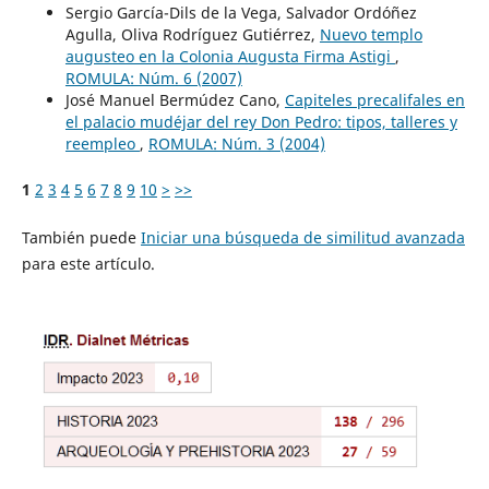
Sergio García-Dils de la Vega, Salvador Ordóñez
Agulla, Oliva Rodríguez Gutiérrez,
Nuevo templo
augusteo en la Colonia Augusta Firma Astigi
,
ROMULA: Núm. 6 (2007)
José Manuel Bermúdez Cano,
Capiteles precalifales en
el palacio mudéjar del rey Don Pedro: tipos, talleres y
reempleo
,
ROMULA: Núm. 3 (2004)
1
2
3
4
5
6
7
8
9
10
>
>>
También puede
Iniciar una búsqueda de similitud avanzada
para este artículo.