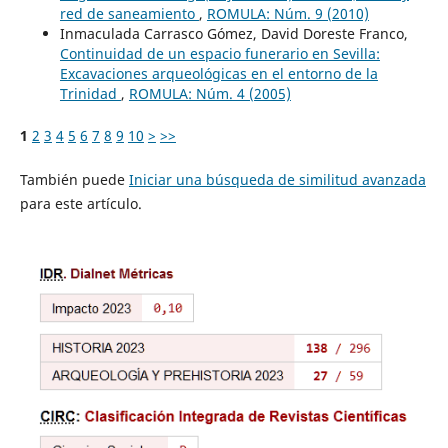
red de saneamiento
,
ROMULA: Núm. 9 (2010)
Inmaculada Carrasco Gómez, David Doreste Franco,
Continuidad de un espacio funerario en Sevilla:
Excavaciones arqueológicas en el entorno de la
Trinidad
,
ROMULA: Núm. 4 (2005)
1
2
3
4
5
6
7
8
9
10
>
>>
También puede
Iniciar una búsqueda de similitud avanzada
para este artículo.