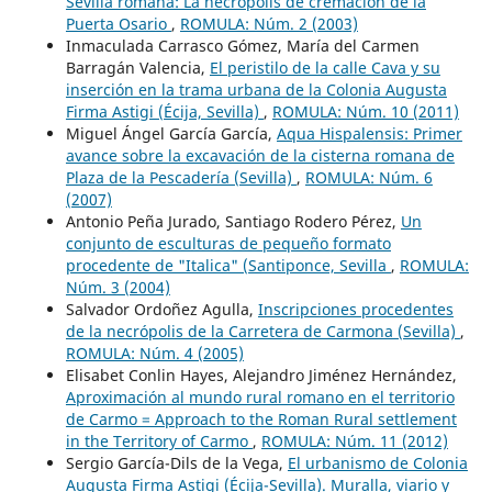
Sevilla romana: La necrópolis de cremación de la
Puerta Osario
,
ROMULA: Núm. 2 (2003)
Inmaculada Carrasco Gómez, María del Carmen
Barragán Valencia,
El peristilo de la calle Cava y su
inserción en la trama urbana de la Colonia Augusta
Firma Astigi (Écija, Sevilla)
,
ROMULA: Núm. 10 (2011)
Miguel Ángel García García,
Aqua Hispalensis: Primer
avance sobre la excavación de la cisterna romana de
Plaza de la Pescadería (Sevilla)
,
ROMULA: Núm. 6
(2007)
Antonio Peña Jurado, Santiago Rodero Pérez,
Un
conjunto de esculturas de pequeño formato
procedente de "Italica" (Santiponce, Sevilla
,
ROMULA:
Núm. 3 (2004)
Salvador Ordoñez Agulla,
Inscripciones procedentes
de la necrópolis de la Carretera de Carmona (Sevilla)
,
ROMULA: Núm. 4 (2005)
Elisabet Conlin Hayes, Alejandro Jiménez Hernández,
Aproximación al mundo rural romano en el territorio
de Carmo = Approach to the Roman Rural settlement
in the Territory of Carmo
,
ROMULA: Núm. 11 (2012)
Sergio García-Dils de la Vega,
El urbanismo de Colonia
Augusta Firma Astigi (Écija-Sevilla). Muralla, viario y