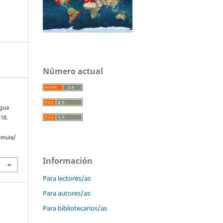
Número actual
egua
218.
omula/
Información
Para lectores/as
Para autores/as
Para bibliotecarios/as