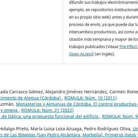
difundir sus trabajos electrónicament
ejemplo, en repositorios institucional
en su propio sitio web) antes y durant
proceso de envío, ya que puede dar l
intercambios productivos, así como a
citación más temprana y mayor de lo
trabajos publicados (Véase
The Effect
Open Access
) (en inglés).
ulada Carrasco Gómez, Alejandro Jiménez Hernández, Carmen Rom
cimiento de Ategua (Córdoba)
,
ROMULA: Núm. 10 (2011)
-Guzmán,
Monasterios y Almunias de Córdoba. El control productivo
a y omeya
,
ROMULA: Núm. 21 (2022)
e Itálica: una propuesta funcional del edificio
,
ROMULA: Núm. 9
 Hidalgo Prieto, María Luisa Loza Azuaga, Pedro Rodríguez Oliva,
U
s de Las Bóvedas (San Pedro Alcántara, Marbella). Primeros datos 