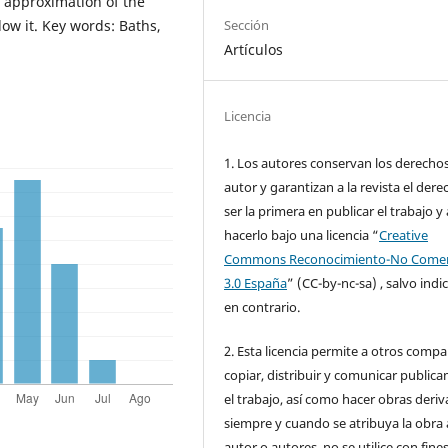
 approximation of the
Sección
low it. Key words: Baths,
Artículos
Licencia
1. Los autores conservan los derecho
autor y garantizan a la revista el dere
ser la primera en publicar el trabajo y 
hacerlo bajo una licencia “
Creative
Commons Reconocimiento-No Comer
3.0 España
” (CC-by-nc-sa) , salvo indi
en contrario.
2. Esta licencia permite a otros compar
copiar, distribuir y comunicar public
el trabajo, así como hacer obras deri
siempre y cuando se atribuya la obra 
autor o autores, no se utilice con fine