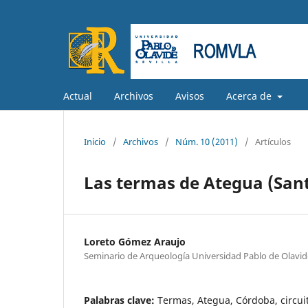
Actual
Archivos
Avisos
Acerca de
Inicio
/
Archivos
/
Núm. 10 (2011)
/
Artículos
Las termas de Ategua (San
Loreto Gómez Araujo
Seminario de Arqueología Universidad Pablo de Olavid
Palabras clave:
Termas, Ategua, Córdoba, circui