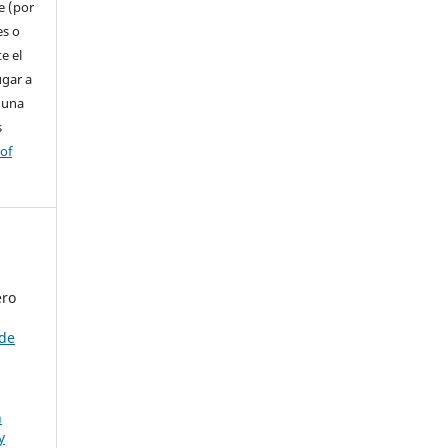
e (por
es o
e el
ugar a
 una
s
 of
ero
 de
n
y