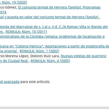
 Núm. 19 (2020)
sco Gómez,
El conjunto termal de Herrera (Sevilla). Programas
2014
nal y puesta en valor del conjunto termal de Herrera (Sevilla)
,
onda del Marrubial de s. I al s. V d. C./A Roman Villa in Ronda del
ies
,
ROMULA: Núm. 10 (2011)
dministrativos de la Córdoba romana: problemas de localización e
cana en "Colonia Patricia": Aportaciones a partir de estatigrafía d
ia oriental
,
ROMULA: Núm. 1 (2002)
nio Morena López, Dolores Ruiz Lara,
Nuevas estelas de guerrero
 y de Ciudad Real
,
ROMULA: Núm. 4 (2005)
tud avanzada
para este artículo.