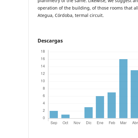
planimetry of the same. Likewise, we suggest an
operation of the building, of those rooms that al
Ategua, Córdoba, termal circuit.
Descargas