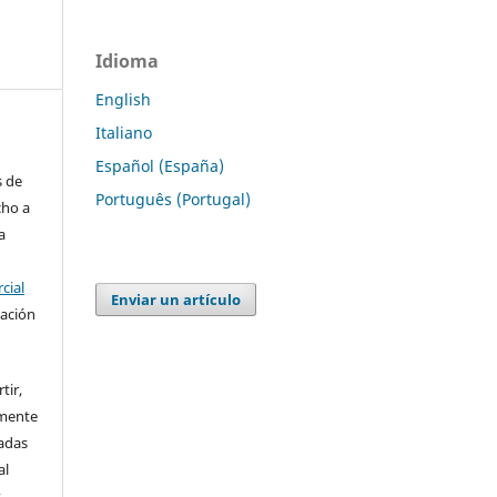
Idioma
English
Italiano
Español (España)
s de
Português (Portugal)
cho a
a
cial
Enviar un artículo
cación
tir,
amente
vadas
al
s