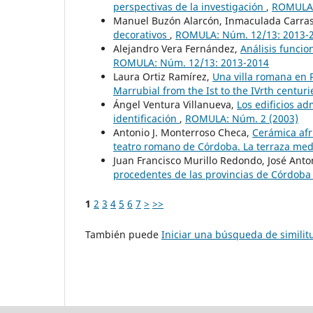
perspectivas de la investigación
,
ROMULA:
Manuel Buzón Alarcón, Inmaculada Carra
decorativos
,
ROMULA: Núm. 12/13: 2013-
Alejandro Vera Fernández,
Análisis funcio
ROMULA: Núm. 12/13: 2013-2014
Laura Ortiz Ramírez,
Una villa romana en R
Marrubial from the Ist to the IVrth centur
Ángel Ventura Villanueva,
Los edificios a
identificación
,
ROMULA: Núm. 2 (2003)
Antonio J. Monterroso Checa,
Cerámica afri
teatro romano de Córdoba. La terraza med
Juan Francisco Murillo Redondo, José Anto
procedentes de las provincias de Córdoba
1
2
3
4
5
6
7
>
>>
También puede
Iniciar una búsqueda de simili