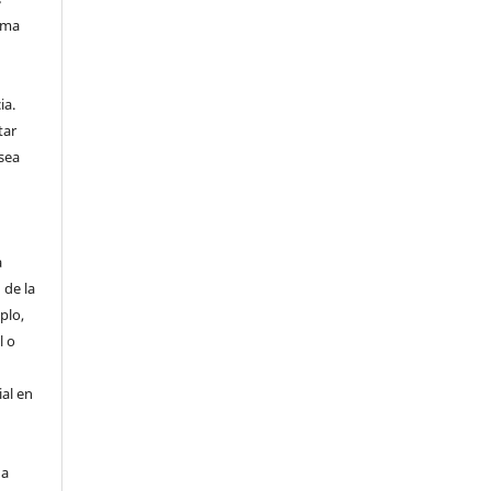
sma
n
ia.
tar
sea
a
 de la
plo,
l o
ial en
 a