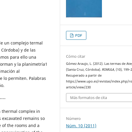
PDF
de un complejo termal
 Córdoba) y de las
Cómo citar
amos para ello una
forman y la planimetría1
Gómez Araujo, L. (2012). Las termas de At
(Santa Cruz, Córdoba).
ROMULA
, (10), 199–
imación al
Recuperado a partir de
e lo permiten. Palabras
https://www.upo.es/revistas/index.php/r
ño.
article/view/230
Más formatos de cita
----
n thermal complex in
s excavated remains so
Número
ne of the rooms and a
Núm. 10 (2011)