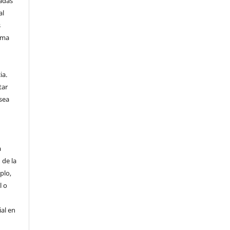
vadas
al
s
sma
n
ia.
tar
sea
a
 de la
plo,
l o
ial en