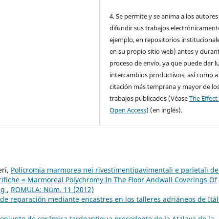
4. Se permite y se anima a los autores
difundir sus trabajos electrónicament
ejemplo, en repositorios institucional
en su propio sitio web) antes y durant
proceso de envío, ya que puede dar l
intercambios productivos, así como a
citación más temprana y mayor de lo
trabajos publicados (Véase
The Effect
Open Access
) (en inglés).
eri,
Policromia marmorea nei rivestimentipavimentali e parietali de
verifiche = Marmoreal Polychromy In The Floor Andwall Coverings Of
ing
,
ROMULA: Núm. 11 (2012)
 de reparación mediante encastres en los talleres adriáneos de Itál
onjunto de cerámica tardoantigua procedente de la Atalaya de la