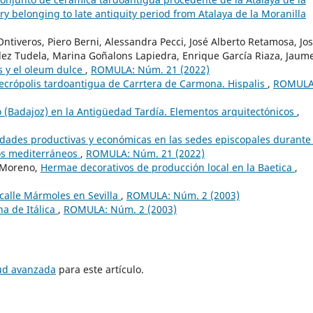
tery belonging to late antiquity period from Atalaya de la Moranilla
tiveros, Piero Berni, Alessandra Pecci, José Alberto Retamosa, Jos
ández Tudela, Marina Goñalons Lapiedra, Enrique García Riaza, Jaum
 y el oleum dulce
,
ROMULA: Núm. 21 (2022)
ecrópolis tardoantigua de Carrtera de Carmona. Hispalis
,
ROMULA
o (Badajoz) en la Antigüedad Tardía. Elementos arquitectónicos
,
idades productivas y económicas en las sedes episcopales durante 
los mediterráneos
,
ROMULA: Núm. 21 (2022)
 Moreno,
Hermae decorativos de producción local en la Baetica
,
 calle Mármoles en Sevilla
,
ROMULA: Núm. 2 (2003)
a de Itálica
,
ROMULA: Núm. 2 (2003)
tud avanzada
para este artículo.