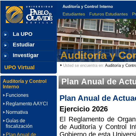
Auditoría y Control Interno
Estudiantes
Futuros Estudiantes
P
La UPO
Estudiar
Auditoría y Con
Investigar
Usted se encuentra en:
Auditoría y Contro
UPO Virtual
Plan Anual de Act
Auditoría y Control
Interno
Funciones
Plan Anual de Actua
Reglamento AAYCI
Ejercicio 2026
Normativa
El Reglamento de Organi
Guías de
de Auditoría y Control I
fiscalización
Gobierno de esta Univers
Plan Anual de