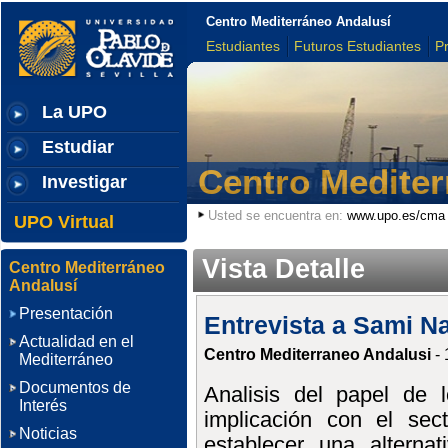
Centro Mediterráneo Andalusí
Estudiantes
Futuros Estudiantes
P
La UPO
Estudiar
Centro Mediter
Investigar
Usted se encuentra en:
www.upo.es/cma
UPO Virtual
Vista Detalle
Centro Mediterráneo
Andalusí
Presentación
Entrevista a Sami Na
Actualidad en el
Centro Mediterraneo Andalusi
- 
Mediterráneo
Documentos de
Analisis del papel de l
Interés
implicación con el sec
Noticias
establecer una alterna