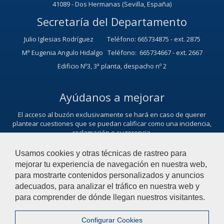
41089 - Dos Hermanas (Sevilla, España)
Secretaría del Departamento
Julio Iglesias Rodríguez Teléfono: 665734875 - ext. 2875
Mª Eugenia Angulo Hidalgo Teléfono: 665734667 - ext. 2667
Edificio Nº3, 3ª planta, despacho nº 2
Ayúdanos a mejorar
El acceso al buzón exclusivamente se hará en caso de querer
plantear cuestiones que se puedan calificar como una incidencia,
reclamación o sugerencia.
Contacta con nosotros
Usamos cookies y otras técnicas de rastreo para
mejorar tu experiencia de navegación en nuestra web,
para mostrarte contenidos personalizados y anuncios
adecuados, para analizar el tráfico en nuestra web y
© 2021 Universidad Pablo de Olavide - Departamento de Economía,
para comprender de dónde llegan nuestros visitantes.
Métodos Cuantitativos e Historia Económica
Configurar Cookies
Contactar
|
Aviso Legal
|
Mapa web
|