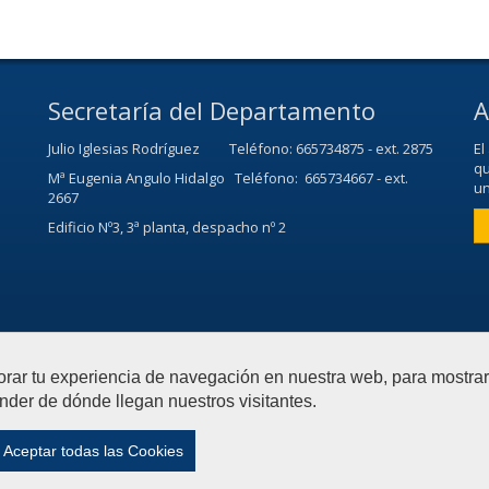
Secretaría del Departamento
A
Julio Iglesias Rodríguez Teléfono: 665734875 - ext. 2875
El
qu
Mª Eugenia Angulo Hidalgo Teléfono: 665734667 - ext.
un
2667
Edificio Nº3, 3ª planta, despacho nº 2
orar tu experiencia de navegación en nuestra web, para mostr
nder de dónde llegan nuestros visitantes.
Economía, Métodos Cuantitativos e Historia Económica
Contactar
|
Aceptar todas las Cookies