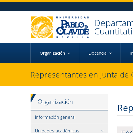
Ir al contenido principal de la página (alt + s)
Ir a la cabecera de la página (alt + c)
Ir al pie de la página (alt + p)
Ir al menú principal (alt + u)
Departam
Cuantitat
Organización
Docencia
I
Representantes en Junta de
Organización
Rep
Información general
Unidades académicas