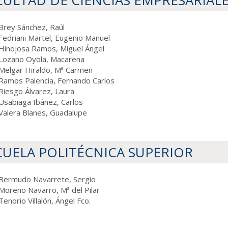
CULTAD DE CIENCIAS EMPRESARIAL
Brey Sánchez, Raúl
Fedriani Martel, Eugenio Manuel
Hinojosa Ramos, Miguel Ángel
Lozano Oyola, Macarena
Melgar Hiraldo, Mª Carmen
Ramos Palencia, Fernando Carlos
Riesgo Álvarez, Laura
Usabiaga Ibáñez, Carlos
Valera Blanes, Guadalupe
CUELA POLITÉCNICA SUPERIOR
Bermudo Navarrete, Sergio
Moreno Navarro, Mª del Pilar
Tenorio Villalón, Ángel Fco.