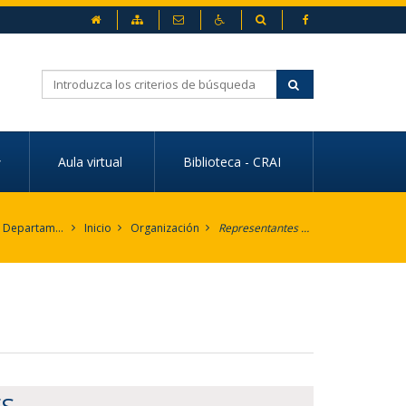
inicio
Mapa web
Contacto
Accesibilidad
Buscador
Buscar
Aula virtual
Biblioteca - CRAI
UPO - Departamento de Economía, Métodos Cuantitativos e Historia Económica
Inicio
Organización
Representantes en Junta de Centro
o